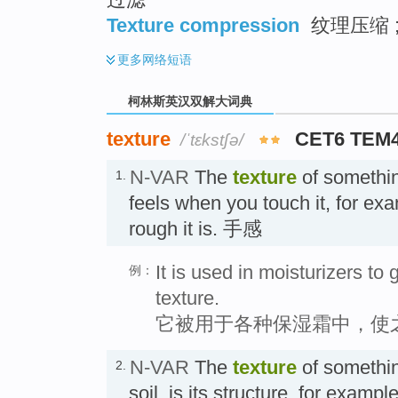
Texture compression
纹理压缩 ;
更多
网络短语
柯林斯英汉双解大词典
texture
CET6 TEM
/ˈtɛkstʃə/
N-VAR
The
texture
of something
1.
feels when you touch it, for e
rough it is. 手感
It is used in moisturizers to
例：
texture.
它被用于各种保湿霜中，使
N-VAR
The
texture
of somethin
2.
soil, is its structure, for example