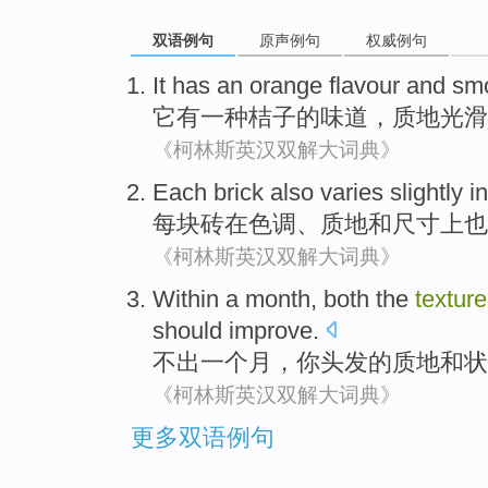
双语例句
原声例句
权威例句
It
has
an
orange
flavour
and
sm
它
有
一种
桔子
的
味道
，
质地
光滑
《柯林斯英汉双解大词典》
Each brick
also
varies slightly
in
每块
砖
在
色调
、
质地
和
尺寸上
也
《柯林斯英汉双解大词典》
Within
a
month
, both
the
texture
should
improve
.
不出
一个
月
，
你
头发
的
质地
和
状
《柯林斯英汉双解大词典》
更多双语例句