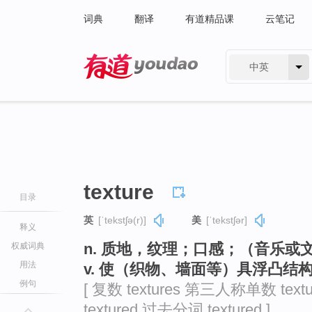
词典
翻译
有道精品课
云笔记
中英
有道 - 网易旗下搜索
texture
目录
英
[ˈtekstʃə(r)]
美
[ˈtekstʃər]
释义
n. 质地，纹理；口感；（音乐
权威词典
用法
v. 使（织物、墙面等）具浮凸结
例句
[ 复数 textures 第三人称单数 text
textured 过去分词 textured ]