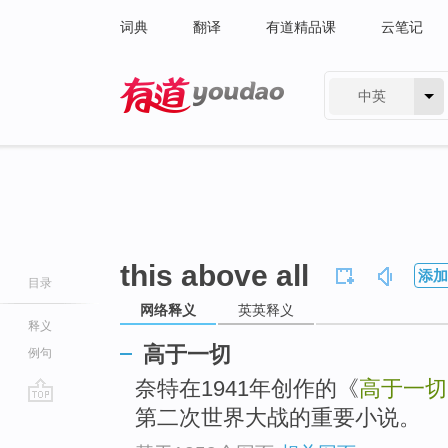
词典
翻译
有道精品课
云笔记
中英
有道 - 网易旗下搜索
this above all
添加
目录
网络释义
英英释义
释义
高于一切
例句
奈特在1941年创作的《
高于一切
第二次世界大战的重要小说。
go
top