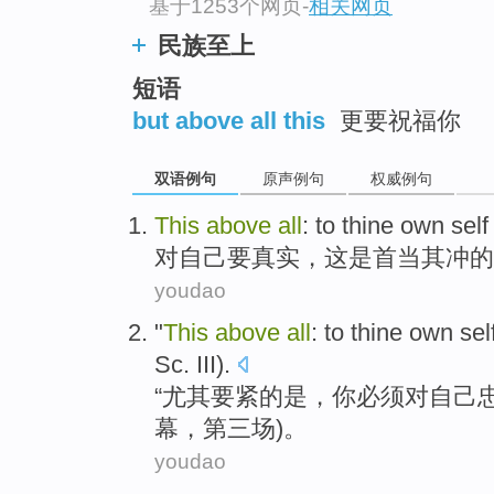
基于1253个网页
-
相关网页
民族至上
短语
but above all this
更要祝福你
双语例句
原声例句
权威例句
This
above
all
:
to
thine
own
sel
对
自己
要
真实
，
这
是
首当其冲
的
youdao
"
This
above
all
:
to thine
own sel
Sc.
III
).
“
尤其
要紧的是，
你
必须对
自己
幕
，
第三场
)。
youdao