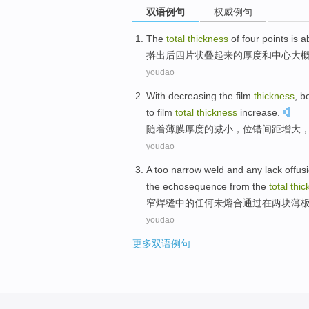
双语例句
权威例句
The
total
thickness
of
four
points is
a
擀
出后
四
片状叠起来
的
厚度
和
中心
大
youdao
With
decreasing
the
film
thickness
, b
to
film
total
thickness
increase.
随着
薄膜
厚度
的
减小
，
位错
间距增大
，
youdao
A too narrow
weld
and
any
lack offus
the
echosequence
from the
total
thic
窄
焊缝
中的
任何
未
熔合
通过
在两
块薄
youdao
更多双语例句