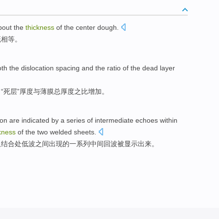
bout
the
thickness
of
the
center
dough
.
概
相等。
oth the
dislocation
spacing
and
the
ratio
of the
dead
layer
“
死
层
”厚度
与
薄膜
总
厚度之
比
增加。
ion are indicated
by
a series
of
intermediate
echoes
within
kness
of the
two
welded sheets.
板结合处低波
之间出现
的
一系列
中间
回波
被显示出来。