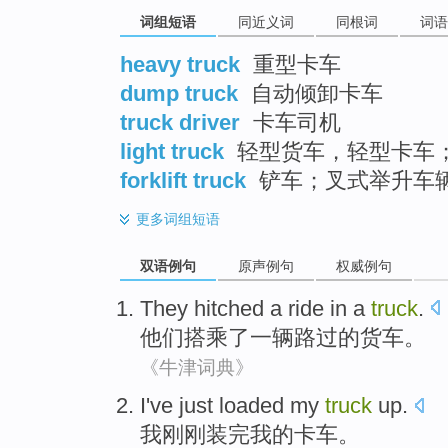
词组短语
同近义词
同根词
词语
heavy truck
重型卡车
dump truck
自动倾卸卡车
truck driver
卡车司机
light truck
轻型货车，轻型卡车
forklift truck
铲车；叉式举升车
更多
词组短语
双语例句
原声例句
权威例句
They
hitched a ride
in
a
truck
.
他们
搭乘
了
一
辆路过的
货车
。
《牛津词典》
I
've just
loaded
my
truck
up
.
我
刚刚
装完
我
的
卡车
。