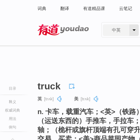
词典
翻译
有道精品课
云笔记
中英
有道 - 网易旗下搜索
truck
目录
英
[trʌk]
美
[trʌk]
释义
n. 卡车，载重汽车；<英>（铁
权威词典
用法
（运送东西的）手推车，手拉车
例句
轴；（桅杆或旗杆顶端有孔可穿升
交易，买卖；<美>商品菜园产物