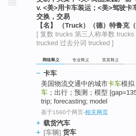
v. <美>用卡车装运；<美>驾驶
go
交换，交易
top
【名】 （Truck）（德）特鲁克
[ 复数 trucks 第三人称单数 truck
trucked 过去分词 trucked ]
网络释义
专业释义
英英释义
卡车
美国物流交通中的城市
卡车
模拟
车
；出行；预测；模型 [gap=1358]Ke
trip; forecasting; model
基于1560个网页
-
相关网页
载货汽车
货车
[车辆]