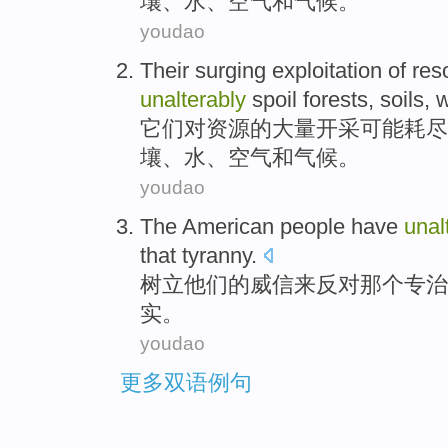
壤
、
水
、
空气
和
气候
。
youdao
Their
surging
exploitation
of
res
unalterably
spoil
forests
,
soils
,
w
它们
对
资源
的
大量
开采
可能耗尽
壤
、
水
、
空气
和
气候
。
youdao
The
American
people
have
unal
that tyranny
.
树立
他们
的威信来
反对
那个
专治
实。
youdao
更多双语例句