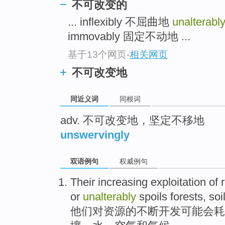
不可改变的
top
... inflexibly 不屈曲地
unalterabl
immovably 固定不动地 ...
基于13个网页
-
相关网页
不可改变地
同近义词
同根词
adv. 不可改变地，坚定不移地
unswervingly
双语例句
权威例句
Their
increasing
exploitation
of
or
unalterably
spoils
forests
,
soi
他们
对
资源
的
不断
开发
可能会耗