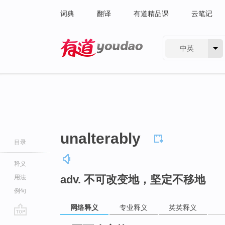
词典
翻译
有道精品课
云笔记
中英
有道 - 网易旗下搜索
unalterably
目录
释义
adv. 不可改变地，坚定不移地
用法
例句
网络释义
专业释义
英英释义
go