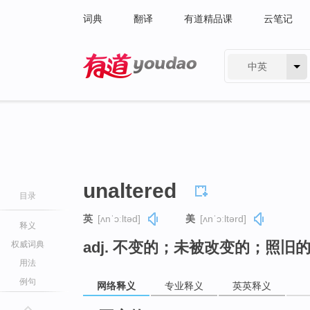
词典
翻译
有道精品课
云笔记
中英
有道 - 网易旗下搜索
unaltered
目录
英
[ʌnˈɔːltəd]
美
[ʌnˈɔːltərd]
释义
adj. 不变的；未被改变的；照旧
权威词典
用法
例句
网络释义
专业释义
英英释义