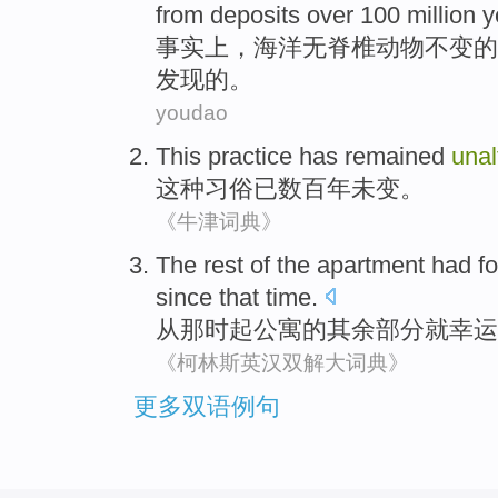
from deposits
over 100 million
y
事实上
，
海洋
无脊椎
动物
不变
的
发现的。
youdao
This
practice
has
remained
unal
这种
习俗
已
数百
年未变。
《牛津词典》
The rest
of the
apartment
had
f
since
that time
.
从
那时起
公寓
的
其余
部分
就
幸运
《柯林斯英汉双解大词典》
更多双语例句