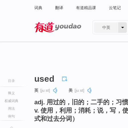
词典
翻译
有道精品课
云笔记
中英
有道 - 网易旗下搜索
used
目录
英
[juːst]
美
[juːst]
释义
adj. 用过的，旧的；二手的；习
权威词典
用法
v. 使用，利用；消耗；说，写，
例句
式和过去分词）