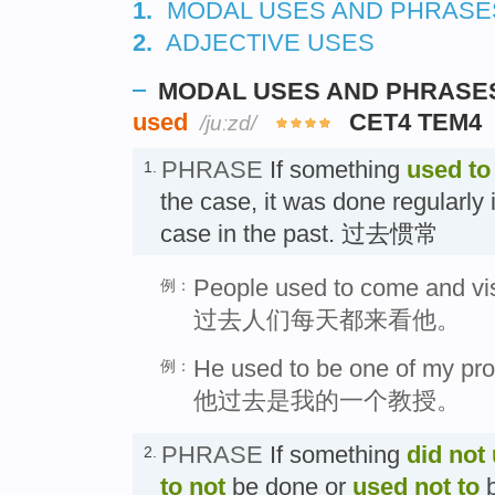
1.
MODAL USES AND PHRASE
2.
ADJECTIVE USES
MODAL USES AND PHRASE
used
CET4 TEM4
/juːzd/
PHRASE
If something
used to
1.
the case, it was done regularly 
case in the past. 过去惯常
People used to come and vis
例：
过去人们每天都来看他。
He used to be one of my pro
例：
他过去是我的一个教授。
PHRASE
If something
did not 
2.
to not
be done or
used not to
b