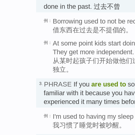
done in the past. 过去不曾
Borrowing used to not be 
例：
借东西在过去是不提倡的。
At some point kids start doin
例：
They get more independent.
从某时起孩子们开始做他们
独立。
PHRASE
If you
are used to
so
3.
familiar with it because you hav
experienced it many times be
I'm used to having my sleep 
例：
我习惯了睡觉时被吵醒。