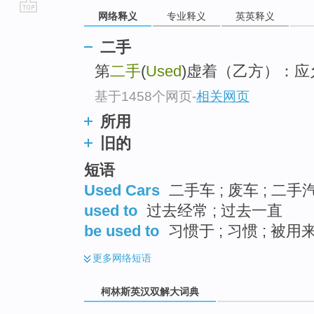
网络释义
专业释义
英英释义
go
top
二手
第
二手
(
Used
)虚着（乙方）：应
基于1458个网页
-
相关网页
所用
旧的
短语
Used Cars
二手车 ; 废车 ; 二手
used to
过去经常 ; 过去一直
be used to
习惯于 ; 习惯 ; 被用
更多
网络短语
柯林斯英汉双解大词典