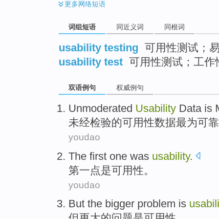
更多
网络短语
词组短语
同近义词
同根词
usability testing
可用性测试；易
usability test
可用性测试；工作
双语例句
权威例句
Unmoderated
Usability
Data
is 
未经
检验的
可用性
数据
最为
可靠
youdao
The first
one
was
usability
.
第
一点
是
可用性
。
youdao
But
the
bigger
problem
is
usabili
但
更大
的
问题
是
可用性
。