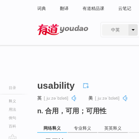
词典
翻译
有道精品课
云笔记
中英
有道 - 网易旗下搜索
usability
目录
英
[ˌjuːzəˈbɪləti]
美
[ˌjuːzəˈbɪləti]
释义
n. 合用，可用；可用性
用法
例句
百科
网络释义
专业释义
英英释义