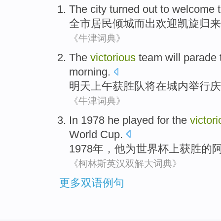
The city
turned
out
to
welcome
全市
居民倾城而
出
欢迎
凯旋
归来
《牛津词典》
The
victorious
team
will
parade
morning
.
明天
上午
获胜
队
将
在城内举行庆
《牛津词典》
In 1978
he
played
for
the
victor
World Cup.
1978年，
他
为
世界杯上
获胜
的
《柯林斯英汉双解大词典》
更多双语例句