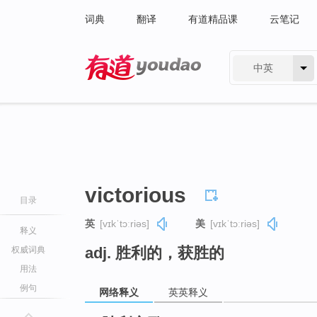
词典
翻译
有道精品课
云笔记
中英
有道 - 网易旗下搜索
victorious
目录
英
[vɪkˈtɔːriəs]
美
[vɪkˈtɔːriəs]
释义
adj. 胜利的，获胜的
权威词典
用法
例句
网络释义
英英释义