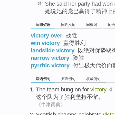
She said her party had won a
例：
她说她的党已赢得了精神上
词组短语
同近义词
同根词
词语
victory over
战胜
win victory
赢得胜利
landslide victory
以绝对优势取
narrow victory
险胜
pyrrhic victory
付出极大代价而
双语例句
原声例句
权威例句
The
team
hung on
for
victory
.
这个
队
为了
胜利坚持不懈
。
《牛津词典》
Scottish
champs
celebrate
victo