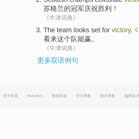
苏格兰
的
冠军
庆祝
胜利
！
《牛津词典》
The
team
looks set
for
victory
.
看来
这个
队
能
赢。
《牛津词典》
更多双语例句
关于有道
Investors
有道智选
官方博客
技术博客
诚聘英