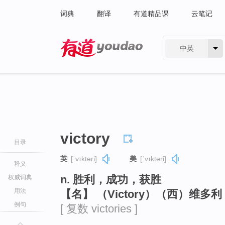
词典
翻译
有道精品课
云笔记
中英
有道 - 网易旗下搜索
victory
目录
英
[ˈvɪktəri]
美
[ˈvɪktəri]
释义
n. 胜利，成功，获胜
权威词典
用法
【名】 （Victory）（西）维
例句
[ 复数 victories ]