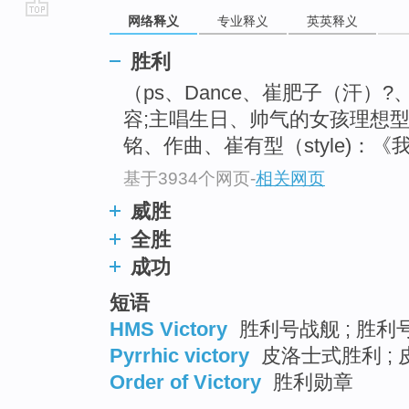
网络释义
专业释义
英英释义
go
top
胜利
（ps、Dance、崔肥子（汗）?
容;主唱生日、帅气的女孩理想型;活
铭、作曲、崔有型（style)：《我是
基于3934个网页
-
相关网页
威胜
全胜
成功
短语
HMS Victory
胜利号战舰 ; 胜利号
Pyrrhic victory
皮洛士式胜利 ;
Order of Victory
胜利勋章