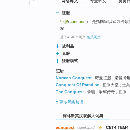
网络释义
专业释义
英英
go
征服
top
征服
(
conquest
)：是指国家以武力占
权。
基于4140个网页
-
相关网页
战利品
克服
征服模式
短语
Norman Conquest
诺曼征服 ; 诺曼降
Conquest Of Paradise
征服天堂 ; 士兵
The Conquest
争霸 ; 争霸传奇 ; 征服
更多
网络短语
柯林斯英汉双解大词典
conquest
CET4 TEM4
/ˈkɒnkwɛst/