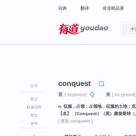
词典
翻译
有道精品课
中
有道 - 网易旗下搜索
conquest
目录
英
[ˈkɒŋkwest]
美
[ˈkɑːŋkwest]
释义
n. 征服，占领；占领地，征服的土地；
权威词典
【名】 （Conquest）（英）康奎斯特
用法
[ 复数 conquests ]
例句