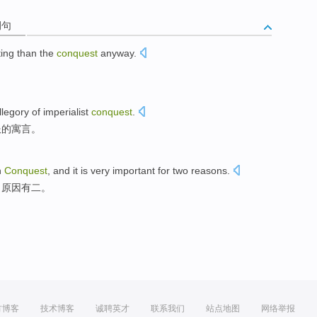
例句
ting
than
the
conquest
anyway
.
。
llegory
of
imperialist
conquest
.
服
的
寓言
。
n
Conquest
, and
it
is very
important
for two
reasons
.
，原因有二。
方博客
技术博客
诚聘英才
联系我们
站点地图
网络举报