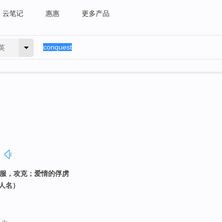
云笔记
惠惠
更多产品
英
克服，攻克；爱情的俘虏
（人名）