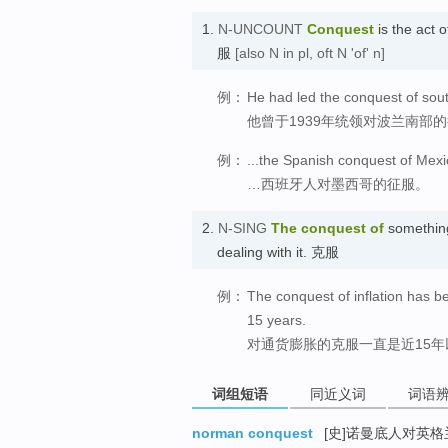
1.
N-UNCOUNT
Conquest
is the act 
服
[also N in pl, oft N 'of' n]
例：
He had led the conquest of sou
他曾于1939年统领对波兰南部
例：
...the Spanish conquest of Mexi
…西班牙人对墨西哥的征服。
2.
N-SING
The
conquest
of
something
dealing with it. 克服
例：
The conquest of inflation has b
15 years.
对通货膨胀的克服一直是近15
词组短语
同近义词
词语
norman conquest
[史]诺曼底人对英