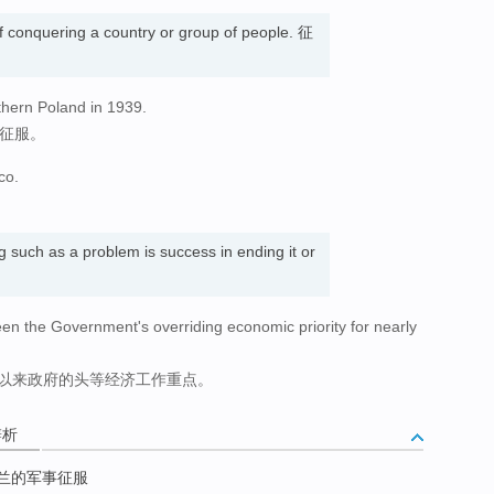
of conquering a country or group of people. 征
thern Poland in 1939.
的征服。
co.
 such as a problem is success in ending it or
een the Government's overriding economic priority for nearly
年以来政府的头等经济工作重点。
辨析
格兰的军事征服