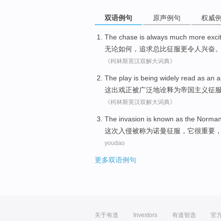
双语例句
原声例句
权威
The
chase
is always
much more
exci
无论如何
，
追求
总
比
征服
更
令人兴奋
《柯林斯英汉双解大词典》
The
play
is being
widely
read as
an a
这
出戏
正
被
广泛地
诠释为帝国主义
征
《柯林斯英汉双解大词典》
The invasion
is known
as
the Norma
这次
入侵
被
称为
诺曼
征服
，
它
很
重要
youdao
更多双语例句
关于有道
Investors
有道智选
官