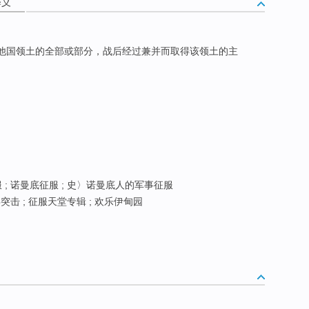
释义
领他国领土的全部或部分，战后经过兼并而取得该领土的主
服 ; 诺曼底征服 ; 史〉诺曼底人的军事征服
突击 ; 征服天堂专辑 ; 欢乐伊甸园