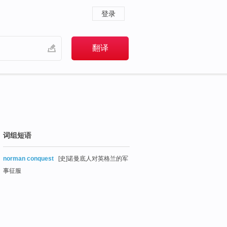
登录
词组短语
norman conquest
[史]诺曼底人对英格兰的军
事征服