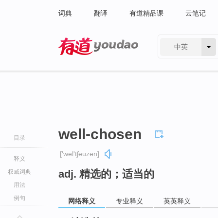
词典
翻译
有道精品课
云笔记
中英
有道 - 网易旗下搜索
well-chosen
目录
['wel'tʃəuzən]
释义
adj. 精选的；适当的
权威词典
用法
例句
网络释义
专业释义
英英释义