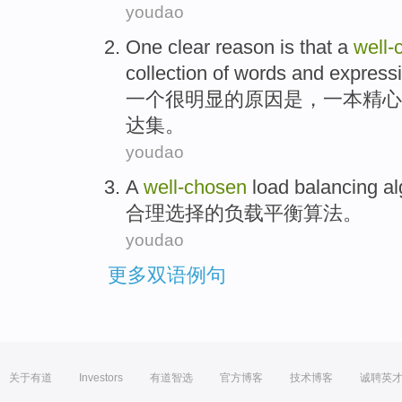
youdao
One
clear
reason
is
that
a
well-
collection
of
words and
express
一
个
很明显
的
原因
是
，
一
本
精心
达
集
。
youdao
A
well-chosen
load
balancing
al
合理
选择的
负载
平衡
算法。
youdao
更多双语例句
关于有道
Investors
有道智选
官方博客
技术博客
诚聘英