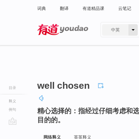
词典
翻译
有道精品课
云笔记
中英
有道 - 网易旗下搜索
well chosen
目录
释义
精心选择的：指经过仔细考虑和
例句
目的的。
go
top
网络释义
英英释义