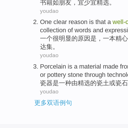
书籍
如
朋友
，
宜
少
宜
精选
。
youdao
One
clear
reason
is
that
a
well-
collection
of
words and
express
一
个
很明显
的
原因
是
，
一
本
精心
达
集
。
youdao
Porcelain
is
a
material
made fr
or
pottery
stone
through
technol
瓷器
是
一种
由
精选
的瓷土
或
瓷
石
youdao
更多双语例句