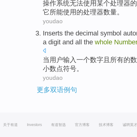
操作系统
无法
使用
某个
处理器
的
它
所
能
使用的
处理器
数量。
youdao
Inserts
the decimal
symbol
auto
a
digit
and
all
the
whole
Numbe
当
用户
输入
一个
数字
且
所有
的
数
小数点
符号
。
youdao
更多双语例句
关于有道
Investors
有道智选
官方博客
技术博客
诚聘英