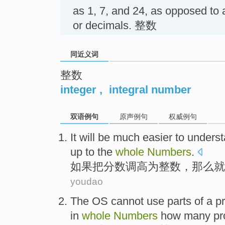
as 1, 7, and 24, as opposed to 
or decimals. 整数
同近义词
整数
integer
,
integral number
双语例句
原声例句
权威例句
It will
be much easier
to
unders
up to the
whole
Numbers
.
如果
把分数调高为整数，那么就
youdao
The
OS
cannot
use
parts
of
a p
in
whole
Numbers
how
many
pr