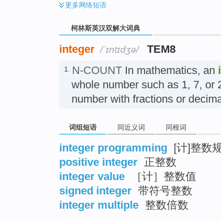
更多
网络短语
柯林斯英汉双解大词典
integer
TEM8
/ˈɪntɪdʒə/
N-COUNT
In mathematics, an
1.
whole number such as 1, 7, or 
number with fractions or deci
词组短语
同近义词
同根词
integer programming
[计]整数
positive integer
正整数
integer value
［计］整数值
signed integer
带符号整数
integer multiple
整数倍数