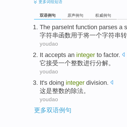
更多
词组短语
双语例句
原声例句
权威例句
The
parseInt
function
parses
a
s
字符串
函数
用于将
一个
字符串
转
youdao
It
accepts
an
integer
to
factor
.
它
接受
一个
整数
进行
分解
。
youdao
It
's
doing
integer
division
.
这
是
整数
的
除法
。
youdao
更多双语例句