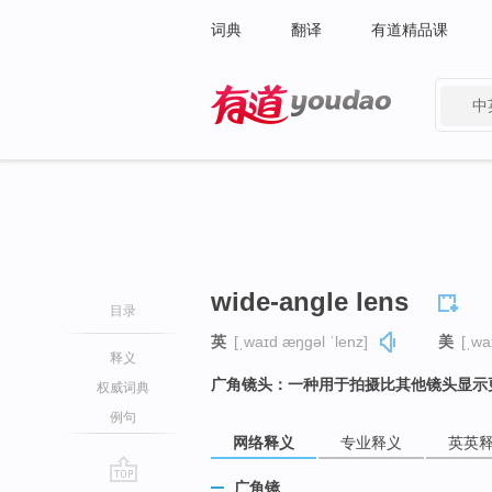
词典
翻译
有道精品课
中
有道 - 网易旗下搜索
wide-angle lens
目录
英
[ˌwaɪd æŋɡəl ˈlenz]
美
[ˌwa
释义
广角镜头：一种用于拍摄比其他镜头显示
权威词典
例句
网络释义
专业释义
英英
广角镜