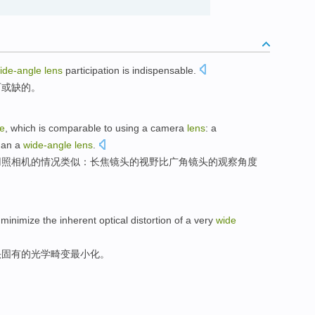
ide-angle
lens
participation
is
indispensable
.
可或缺的
。
e
,
which
is
comparable
to
using
a camera
lens
:
a
han
a
wide-angle
lens
.
用
照相机
的情况
类似
：
长焦
镜头
的
视野
比
广角镜头的观察角度
minimize
the
inherent
optical
distortion
of
a very
wide
头
固有的
光学
畸变
最小化
。