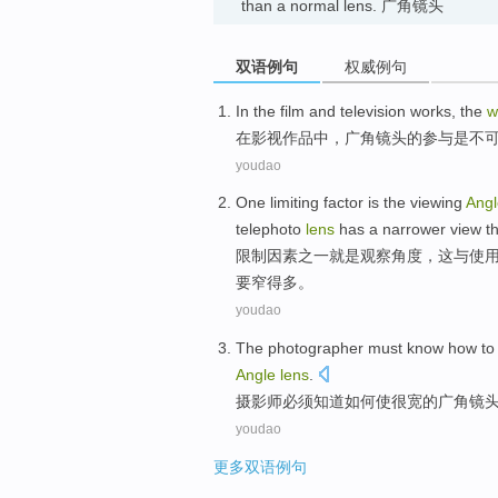
than a normal lens. 广角镜头
双语例句
权威例句
In
the film and
television
works
, the
w
在
影视
作品中
，
广角
镜头
的
参与
是
不
youdao
One
limiting
factor
is
the viewing
Angl
telephoto
lens
has a narrower
view
t
限制
因素之一
就是
观察
角度
，
这
与
使
要窄
得
多。
youdao
The photographer
must
know
how to
Angle
lens
.
摄影师
必须
知道
如何
使
很
宽
的
广角
镜
youdao
更多双语例句