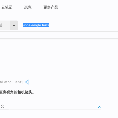
云笔记
惠惠
更多产品
英
ɪd æŋɡl ˈlenz]
更宽视角的相机镜头。
释义