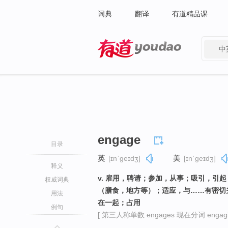
词典
翻译
有道精品课
中
有道 - 网易旗下搜索
engage
目录
英
[ɪnˈɡeɪdʒ]
美
[ɪnˈɡeɪdʒ]
释义
v. 雇用，聘请；参加，从事；吸引，引
权威词典
（膳食，地方等）；适应，与……有密切
用法
在一起；占用
例句
[ 第三人称单数 engages 现在分词 engagi