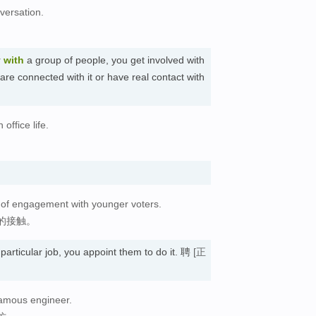
versation.
r
with
a group of people, you get involved with
 are connected with it or have real contact with
office life.
k of engagement with younger voters.
的接触。
articular job, you appoint them to do it. 聘
[正
famous engineer.