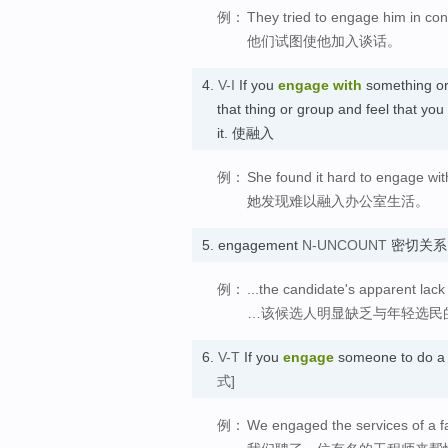
例：
They tried to engage him in con
他们试图使他加入谈话。
4.
V-I
If you
engage with
something o
that thing or group and feel that you
it. 使融入
例：
She found it hard to engage with 
她发现难以融入办公室生活。
5.
engagement
N-UNCOUNT
密切关系
例：
...the candidate's apparent lac
…该候选人明显缺乏与年轻选民
6.
V-T
If you
engage
someone to do a p
式]
例：
We engaged the services of a 