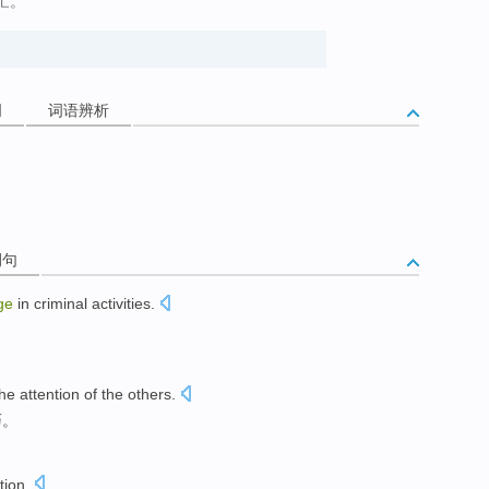
忙。
词
词语辨析
例句
ge
in
criminal
activities
.
。
he
attention
of
the
others
.
巧
。
tion
.