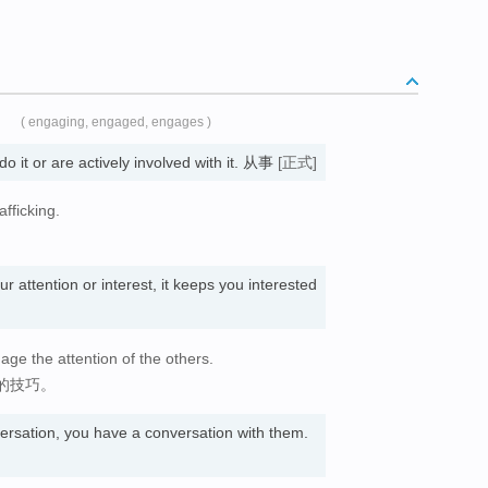
4
( engaging, engaged, engages )
 do it or are actively involved with it. 从事
[正式]
fficking.
r attention or interest, it keeps you interested
age the attention of the others.
的技巧。
rsation, you have a conversation with them.