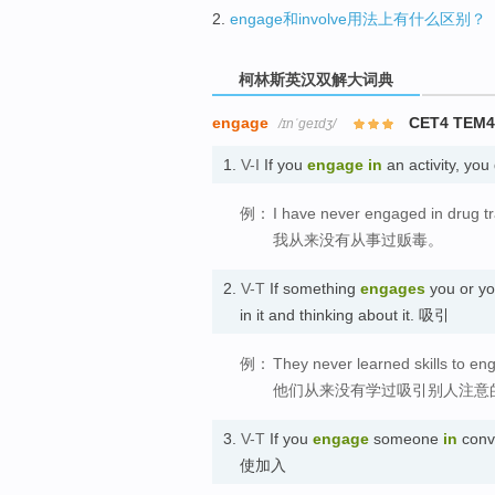
2.
engage和involve用法上有什么区别？
柯林斯英汉双解大词典
engage
CET4 TEM
/ɪnˈɡeɪdʒ/
1.
V-I
If you
engage in
an activity, you
例：
I have never engaged in drug tra
我从来没有从事过贩毒。
2.
V-T
If something
engages
you or you
in it and thinking about it. 吸引
例：
They never learned skills to eng
他们从来没有学过吸引别人注意
3.
V-T
If you
engage
someone
in
conve
使加入