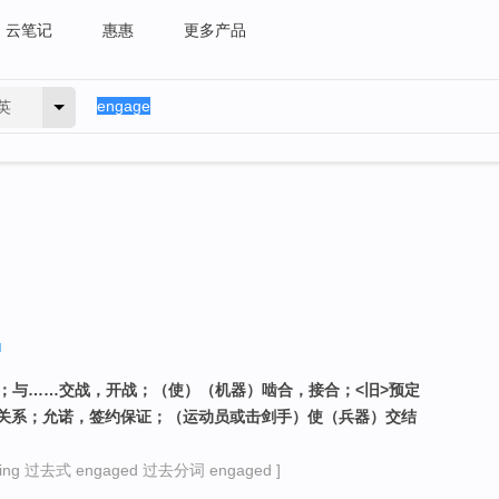
云笔记
惠惠
更多产品
英
起；与……交战，开战；（使）（机器）啮合，接合；<旧>预定
关系；允诺，签约保证；（运动员或击剑手）使（兵器）交结
ng 过去式 engaged 过去分词 engaged ]