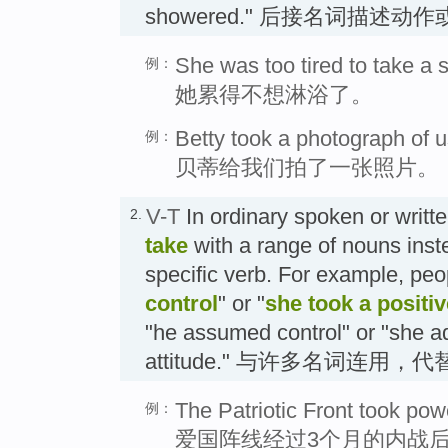
showered." 后接名词描述动
She was too tired to take a 
例：
她累得不想淋浴了。
Betty took a photograph of u
例：
贝蒂给我们拍了一张照片。
V-T
In ordinary spoken or writt
2.
take
with a range of nouns inst
specific verb. For example, peo
control
" or "
she took a positiv
"he assumed control" or "she a
attitude." 与许多名词连用
The Patriotic Front took powe
例：
爱国阵线经过3个月的内战