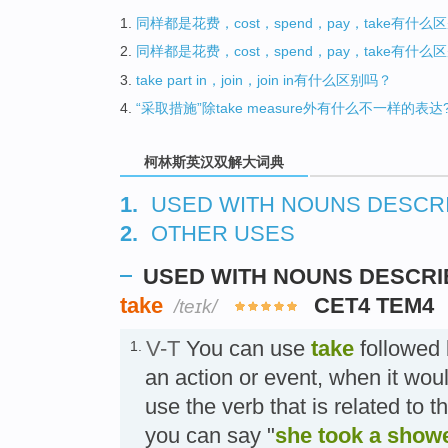
1.
同样都是花费，cost，spend，pay，take有什么
2.
同样都是花费，cost，spend，pay，take有什么
3.
take part in，join，join in有什么区别吗？
4.
“采取措施”除take measure外有什么不一样的表达
柯林斯英汉双解大词典
1.
USED WITH NOUNS DESCRI
2.
OTHER USES
USED WITH NOUNS DESCRI
take
CET4 TEM4
/teɪk/
V-T
You can use
take
followed 
1.
an action or event, when it wou
use the verb that is related to 
you can say "
she took a show