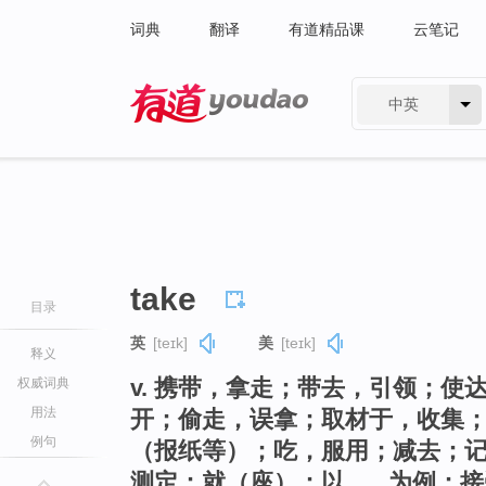
词典
翻译
有道精品课
云笔记
中英
有道 - 网易旗下搜索
take
目录
英
[teɪk]
美
[teɪk]
释义
v. 携带，拿走；带去，引领；
权威词典
用法
开；偷走，误拿；取材于，收集
例句
（报纸等）；吃，服用；减去；
测定；就（座）；以…...为例；