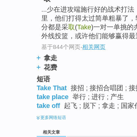
...少在进攻端施行好的战术打
里，他们打得太过简单粗暴了，
分都是采
取
(
Take
)一对一单挑的
外线投篮，或许他们能够赢得最
基于844个网页
-
相关网页
拿走
花费
短语
Take That
接招 ; 接招合唱团 ; 
take place
举行 ; 进行 ; 产生
take off
起飞 ; 脱下 ; 拿走 ; 国
更多
网络短语
相关文章