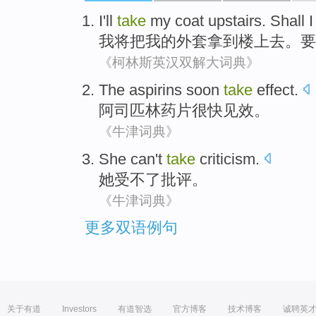
I
'll
take
my
coat
upstairs
.
Shall
我
将
把
我
的
外套
拿到楼上去
。
要
《柯林斯英汉双解大词典》
The aspirins
soon
take
effect
.
阿司匹林
药片
很快
见效。
《牛津词典》
She
can't
take
criticism
.
她
受不了
批评
。
《牛津词典》
更多双语例句
关于有道
Investors
有道智选
官方博客
技术博客
诚聘英