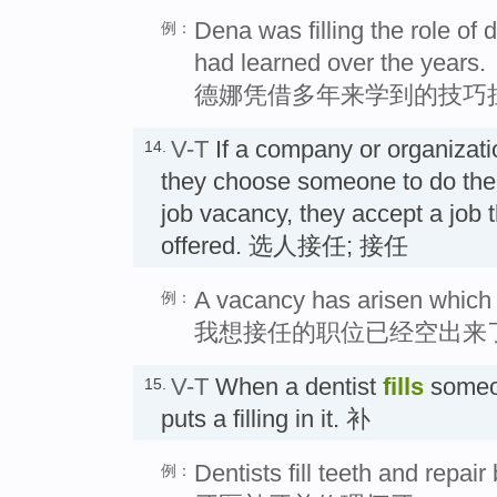
Dena was filling the role of d
例：
had learned over the years.
德娜凭借多年来学到的技巧
V-T
If a company or organizat
14.
they choose someone to do the
job vacancy, they accept a job 
offered. 选人接任; 接任
A vacancy has arisen which I 
例：
我想接任的职位已经空出来
V-T
When a dentist
fills
someon
15.
puts a filling in it. 补
Dentists fill teeth and repai
例：