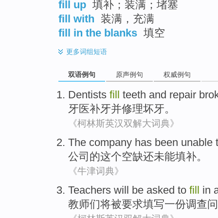
fill up
填补；装满；堵塞
fill with
装满，充满
fill in the blanks
填空
更多
词组短语
双语例句
原声例句
权威例句
Dentists
fill
teeth
and
repair
bro
牙医
补
牙
并
修理
坏
牙。
《柯林斯英汉双解大词典》
The
company
has been
unable 
公司
的这个
空缺
还
未能
填补
。
《牛津词典》
Teachers
will
be
asked to
fill
in
教师们
将
被
要求
填写
一份
调查问