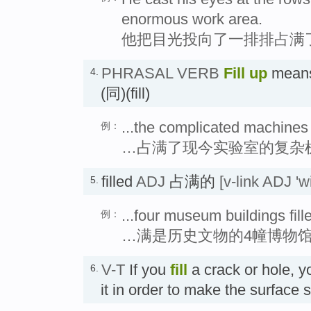
enormous work area.
他把目光投向了一排排占满
PHRASAL VERB
Fill up
means
4.
(同)(fill)
...the complicated machines t
例：
…占满了现今实验室的复杂
filled
ADJ
占满的
[v-link ADJ 'wi
5.
...four museum buildings fille
例：
…满是历史文物的4幢博物
V-T
If you
fill
a crack or hole, y
6.
it in order to make the surfac