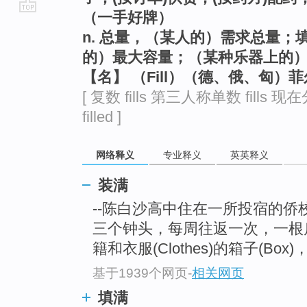
（一手好牌）
go
n. 总量，（某人的）需求总量
top
的）最大容量；（某种乐器上的
【名】 （Fill）（德、俄、匈）
[ 复数 fills 第三人称单数 fills 现在
filled ]
网络释义
专业释义
英英释义
装满
--陈白沙高中住在一所投宿的侨校
三个钟头，每周往返一次，一根扁
籍和衣服(Clothes)的箱子(Box
基于1939个网页
-
相关网页
填满