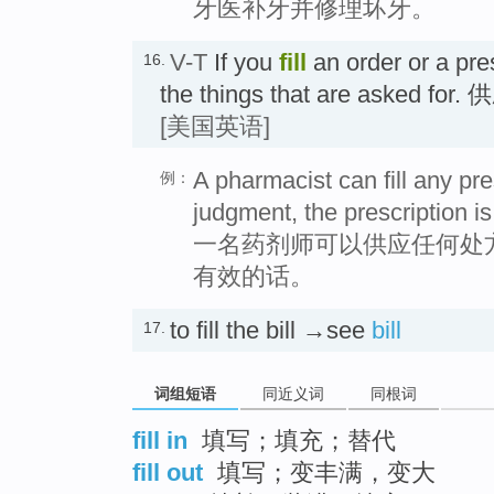
牙医补牙并修理坏牙。
V-T
If you
fill
an order or a pre
16.
the things that are asked
[美国英语]
A pharmacist can fill any pres
例：
judgment, the prescription is
一名药剂师可以供应任何处
有效的话。
to fill the bill →see
bill
17.
词组短语
同近义词
同根词
fill in
填写；填充；替代
fill out
填写；变丰满，变大