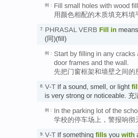
Fill small holes with wood fil
例：
用颜色相配的木质填充料填
PHRASAL VERB
Fill in
means
7.
(同)(fill)
Start by filling in any cra
例：
door frames and the wall.
先把门窗框架和墙壁之间的
V-T
If a sound, smell, or light
fi
8.
is very strong or noticeable. 
In the parking lot of the schoo
例：
学校的停车场上，警报响彻
V-T
If something
fills
you
with
a
9.