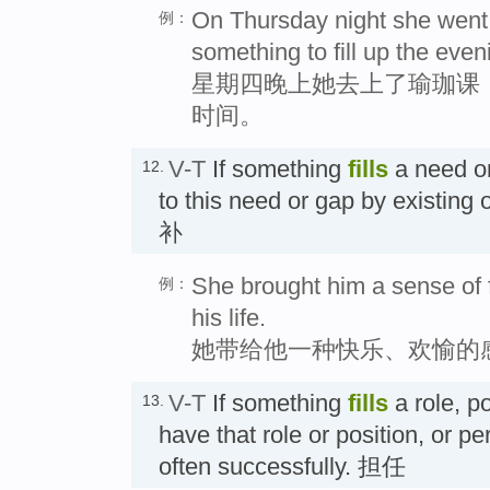
On Thursday night she went 
例：
something to fill up the even
星期四晚上她去上了瑜珈课
时间。
V-T
If something
fills
a need or
12.
to this need or gap by existing
补
She brought him a sense of fu
例：
his life.
她带给他一种快乐、欢愉的
V-T
If something
fills
a role, po
13.
have that role or position, or pe
often successfully. 担任