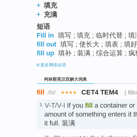
填充
充满
短语
Fill in
填写 ; 填充 ; 临时代替 ; 
fill out
填写 ; 使长大 ; 填表 ; 填
fill up
填补 ; 装满 ; 综合运算 ;
更多
网络短语
柯林斯英汉双解大词典
fill
CET4 TEM4
/fɪl/
( filli
V-T/V-I
If you
fill
a container or a
1.
amount of something enters it 
it full. 装满