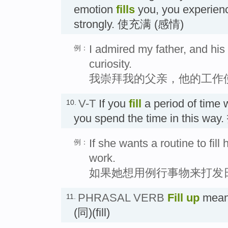
emotion
fills
you, you experienc
strongly. 使充满 (感情)
I admired my father, and his
例：
curiosity.
我崇拜我的父亲，他的工作
V-T
If you
fill
a period of time wi
10.
you spend the time in this wa
If she wants a routine to fill
例：
work.
如果她想用例行事物来打发
PHRASAL VERB
Fill up
mean
11.
(同)(fill)