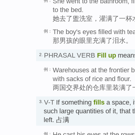
She went to the bathroom, fi
例：
to the bed.
她去了盥洗室，灌满了一杯
The boy's eyes filled with te
例：
那男孩的眼里充满了泪水。
PHRASAL VERB
Fill up
means
2.
Warehouses at the frontier b
例：
with sacks of rice and flour.
两国交界处的仓库里装满了
V-T
If something
fills
a space, it
3.
such large quantities of it, that 
left. 占满
He cast his eyes at the rows 
例：