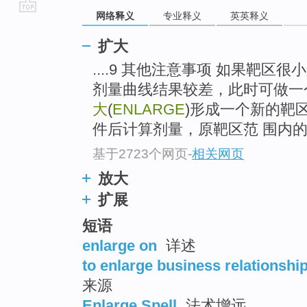
网络释义
专业释义
英英释义
go
top
扩大
....9 其他注意事项 如果靶区
剂量曲线结果较差，此时可做一
大
(
ENLARGE
)形成一个新的靶
件后计算剂量，原靶区范 围内
基于2723个网页
-
相关网页
放大
扩展
短语
enlarge on
详述
to enlarge business relationshi
来源
Enlarge Spell
法术增远