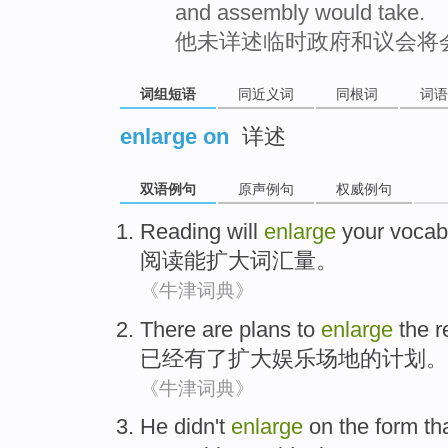
and assembly would take.
他未详述临时政府和议会将
词组短语
同近义词
同根词
词语
enlarge on
详述
双语例句
原声例句
权威例句
Reading
will
enlarge
your vocab
阅读
能
扩大
词汇
量。
《牛津词典》
There are
plans
to
enlarge
the
r
已经
有
了
扩大
娱乐
场地的
计划
。
《牛津词典》
He
didn't
enlarge
on
the
form
th