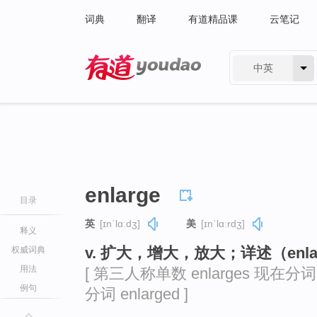
词典
翻译
有道精品课
云笔记
中英
有道 - 网易旗下搜索
enlarge
目录
英
[ɪnˈlɑːdʒ]
美
[ɪnˈlɑːrdʒ]
释义
v. 扩大，增大，放大；详述（enlar
权威词典
用法
[ 第三人称单数 enlarges 现在分词 e
例句
分词 enlarged ]