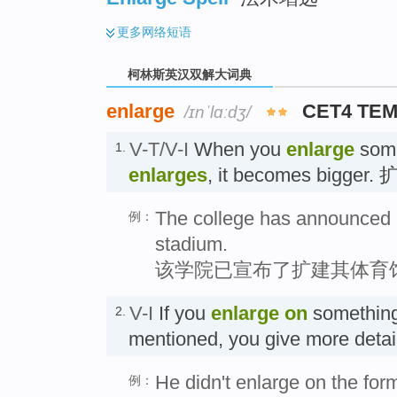
更多
网络短语
柯林斯英汉双解大词典
enlarge
CET4 TEM
/ɪnˈlɑːdʒ/
V-T/V-I
When you
enlarge
some
1.
enlarges
, it becomes bigger.
The college has announced it
例：
stadium.
该学院已宣布了扩建其体育
V-I
If you
enlarge
on
something
2.
mentioned, you give more deta
He didn't enlarge on the for
例：