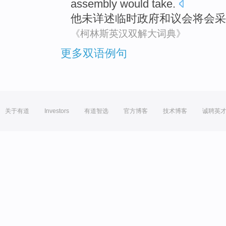
assembly
would
take
.
他
未
详述
临时
政府
和
议会
将会
采
《柯林斯英汉双解大词典》
更多双语例句
关于有道
Investors
有道智选
官方博客
技术博客
诚聘英