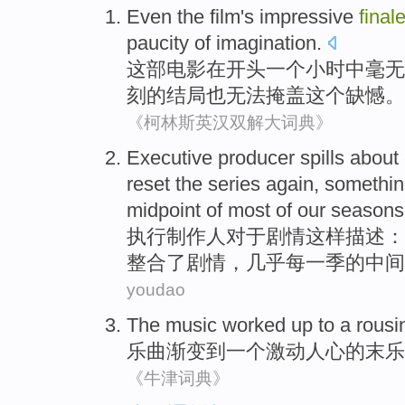
Even
the film
's impressive
final
paucity of
imagination
.
这部
电影在开头一个
小时
中毫无
刻的
结局
也
无法
掩盖
这个
缺憾。
《柯林斯英汉双解大词典》
Executive
producer spills
about
reset
the
series
again
, somethin
midpoint
of
most
of
our
seasons
执行
制作人
对于
剧情
这样描述：
整合
了
剧情，
几乎
每一季
的
中间
youdao
The music worked
up
to
a
rousi
乐曲
渐变
到
一个
激动
人心的末乐
《牛津词典》