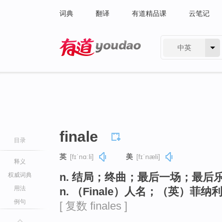
词典
翻译
有道精品课
云笔记
中英
有道 - 网易旗下搜索
finale
目录
英
[fɪˈnɑːli]
美
[fɪˈnæli]
释义
n. 结局；终曲；最后一场；最后
权威词典
用法
n. （Finale）人名；（英）菲
例句
[ 复数 finales ]