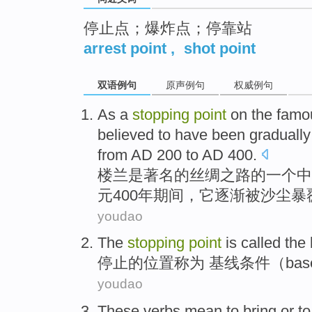
停止点；爆炸点；停靠站
arrest point
,
shot point
双语例句
原声例句
权威例句
As
a
stopping
point
on
the
famo
believed to have
been gradually
from
AD
200
to
AD
400.
楼兰
是
著名
的
丝绸之
路
的
一个
中
元400年期间，它
逐渐
被
沙尘暴
youdao
The
stopping
point
is called
the
停止
的
位置
称为
基线条件（
bas
youdao
These
verbs
mean to
bring or t