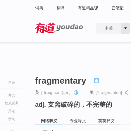
词典
翻译
有道精品课
云笔记
中英
有道 - 网易旗下搜索
fragmentary
目录
英
[ˈfræɡmənt(ə)ri]
美
[ˈfræɡmənteri]
释义
adj. 支离破碎的，不完整的
权威词典
用法
例句
网络释义
专业释义
英英释义