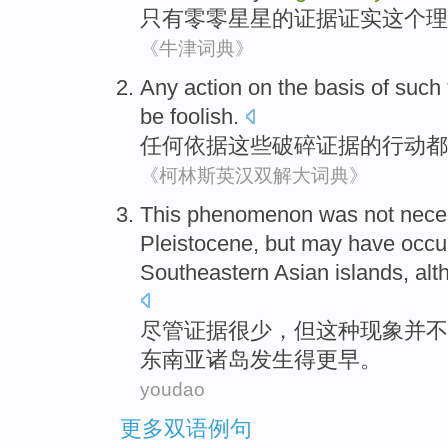
只有
零零星星
的
证据
证实
这个
理
《牛津词典》
Any
action
on
the
basis
of
such
be
foolish
.
任何
依据
这些
破碎
证据
的
行动
都
《柯林斯英汉双解大词典》
This
phenomenon
was not
nece
Pleistocene
,
but
may
have occu
Southeastern Asian
islands
,
alt
尽管
证据很少，
但
这种
现象
并不
东南亚
诸岛
发生
得
更
早。
youdao
更多双语例句