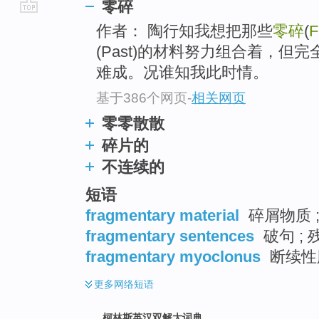
零碎
go
作者： 陶行知我想把那些
零碎
(
F
top
(Past)的材料努力组合着，
难成。况谁知我此时情。
基于386个网页
-
相关网页
零零散散
碎片的
不连续的
短语
fragmentary material
碎屑物质 
fragmentary sentences
破句 ; 
fragmentary myoclonus
断续性
更多
网络短语
柯林斯英汉双解大词典