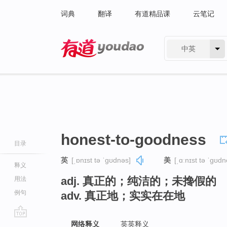
词典
翻译
有道精品课
云笔记
中英
有道 - 网易旗下搜索
honest-to-goodness
目录
英
[ˌɒnɪst tə ˈɡʊdnəs]
美
[ˌɑːnɪst tə ˈɡʊdn
释义
adj. 真正的；纯洁的；未搀假的
用法
例句
adv. 真正地；实实在在地
go
网络释义
英英释义