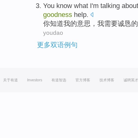
You
know what
I
'm
talking abou
goodness
help
.
你
知道
我
的
意思
，我
需要
诚恳
的
youdao
更多双语例句
关于有道
Investors
有道智选
官方博客
技术博客
诚聘英