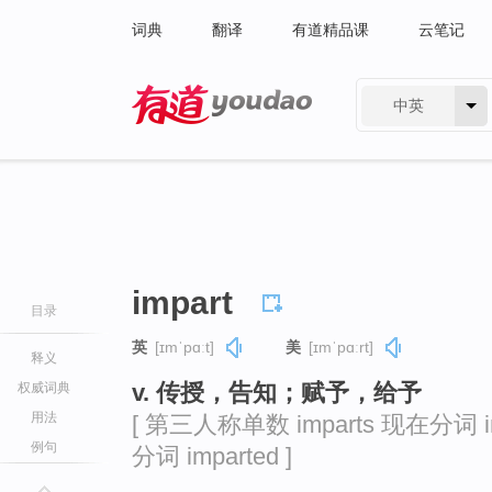
词典
翻译
有道精品课
云笔记
中英
有道 - 网易旗下搜索
impart
目录
英
[ɪmˈpɑːt]
美
[ɪmˈpɑːrt]
释义
v. 传授，告知；赋予，给予
权威词典
用法
[ 第三人称单数 imparts 现在分词 im
例句
分词 imparted ]