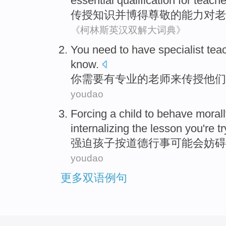
essential
qualification
for
teache
传授
知识
并
博得
尊敬
的
能力
对
老
《柯林斯英汉双解大词典》
You
need to
have
specialist
tea
know
.
你
需要
有
专业
的
老师
来
传授
他们
youdao
Forcing
a
child
to behave
morall
internalizing
the
lesson
you
're
t
强迫
孩子
按
道德行事
可能会
妨碍
youdao
更多双语例句