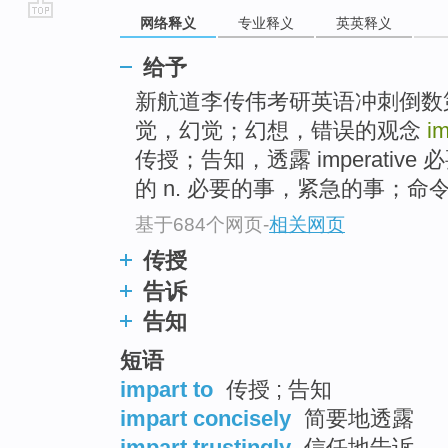
网络释义
专业释义
英英释义
go
top
给予
新航道李传伟考研英语冲刺倒数第29天：
觉，幻觉；幻想，错误的观念
i
传授；告知，透露 imperati
的 n. 必要的事，紧急的事；命令，
基于684个网页
-
相关网页
传授
告诉
告知
短语
impart to
传授 ; 告知
impart concisely
简要地透露
impart trustingly
信任地告诉