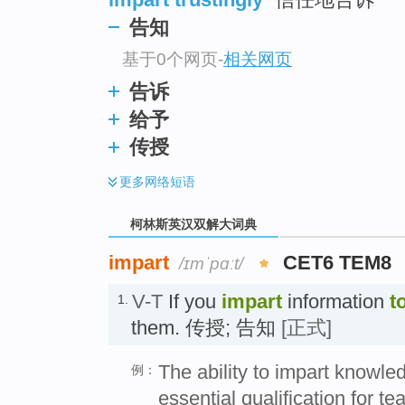
告知
基于0个网页
-
相关网页
告诉
给予
传授
更多
网络短语
柯林斯英汉双解大词典
impart
CET6 TEM8
/ɪmˈpɑːt/
V-T
If you
impart
information
t
1.
them. 传授; 告知
[正式]
The ability to impart knowl
例：
essential qualification for te