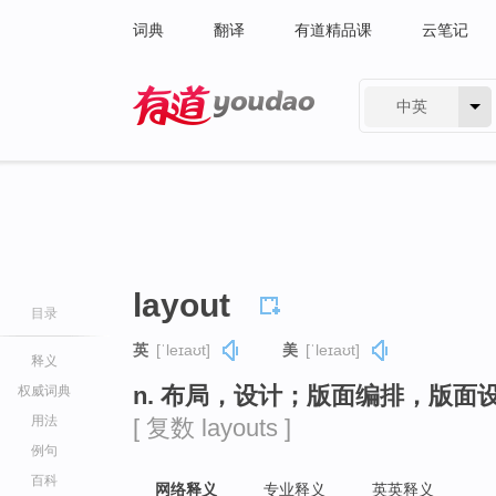
词典
翻译
有道精品课
云笔记
中英
有道 - 网易旗下搜索
layout
目录
英
[ˈleɪaʊt]
美
[ˈleɪaʊt]
释义
n. 布局，设计；版面编排，版
权威词典
用法
[ 复数 layouts ]
例句
百科
网络释义
专业释义
英英释义