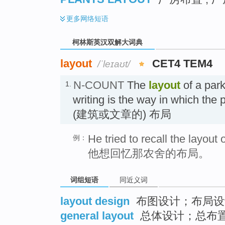
更多
网络短语
柯林斯英汉双解大词典
layout
CET4 TEM4
/ˈleɪaʊt/
N-COUNT
The
layout
of a park
1.
writing is the way in which the p
(建筑或文章的) 布局
He tried to recall the layout
例：
他想回忆那农舍的布局。
词组短语
同近义词
layout design
布图设计；布局设
general layout
总体设计；总布