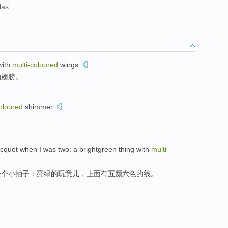
las.
with
multi-coloured
wings
.
的
翅膀。
oloured
shimmer.
acquet
when
I
was
two
: a
brightgreen thing
with
multi-
一个
小拍子：亮绿的
玩意儿
，上面
有
五颜六色的
线
。