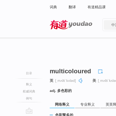
词典
翻译
有道精品课
中
有道 - 网易旗下搜索
multicoloured
目录
英
[ˌmʌltiˈkʌləd]
美
[ˌmʌltiˈkʌlə
释义
adj. 多色彩的
权威词典
例句
网络释义
专业释义
英英
色彩繁多的