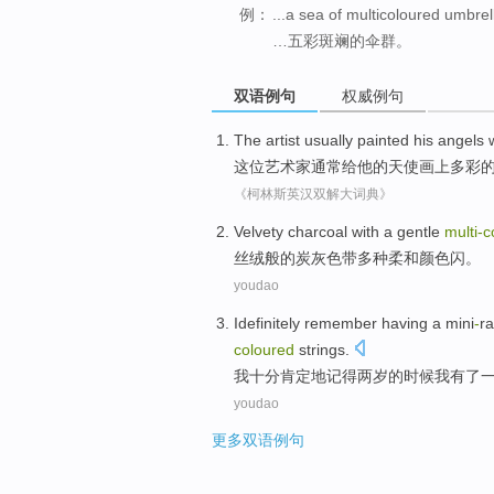
例：
...a sea of multicoloured umbrel
…五彩斑斓的伞群。
双语例句
权威例句
The artist
usually
painted
his
angels
这位
艺术家
通常
给
他
的
天使
画
上
多彩
《柯林斯英汉双解大词典》
Velvety
charcoal
with a
gentle
multi-c
丝绒般的
炭
灰色带多种
柔和
颜色闪。
youdao
Idefinitely
remember
having
a
mini
-
r
coloured
strings
.
我
十分肯定地
记得
两
岁的
时候
我
有
了
youdao
更多双语例句