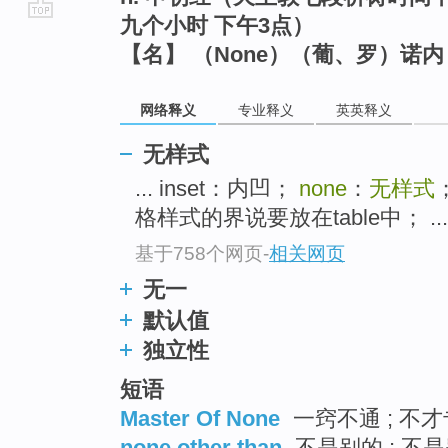
九个小时 下午3点）
go
【名】 （None）（葡、罗）诺
top
网络释义
专业释义
英英释义
无样式
... inset：内凹；
none
：
无样式
格样式的界说要放在table中； ...
基于758个网页
-
相关网页
无一
默认值
独立性
短语
Master Of None
一窍不通 ; 不才
none other than
不是别的 ; 不是