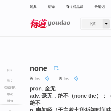
词典
翻译
有道精品课
云笔记
中英
有道 - 网易旗下搜索
none
目录
英
[nʌn]
美
[nʌn]
释义
pron. 全无
权威词典
用法
adv. 毫无，绝不（none the）
例句
绝不
n. 申初经（天主教七段祈祷时