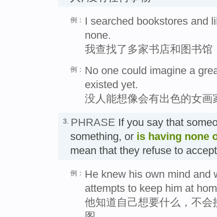
I searched bookstores and lib
例：
none.
我查找了多家书店和图书馆
No one could imagine a gre
例：
existed yet.
没人能想像会有出色的女画
PHRASE
If you say that som
3.
something, or
is having none o
mean that they refuse to acce
He knew his own mind and w
例：
attempts to keep him at hom
他知道自己想要什么，不会
图。