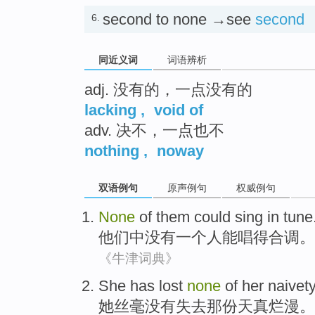
second to none →see
second
6.
同近义词
词语辨析
adj. 没有的，一点没有的
lacking
,
void of
adv. 决不，一点也不
nothing
,
noway
双语例句
原声例句
权威例句
None
of
them
could
sing
in tune
他们
中
没有一个人
能
唱得
合
调。
《牛津词典》
She
has
lost
none
of her
naivety
她
丝毫没有
失去
那份
天真
烂漫。