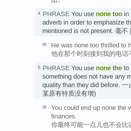
PHRASE
You use
none too
in 
4.
adverb in order to emphasize th
mentioned is not present. 毫不
He was none too thrilled to 
例：
他在那个时刻接到我的电话
PHRASE
You use
none the
to 
5.
something does not have any mo
quality than they did bef
某原有特质没有增)
You could end up none the 
例：
finances.
你最终可能一点儿也不会比