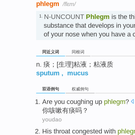
phlegm
/flɛm/
N-UNCOUNT
Phlegm
is the th
1.
substance that develops in your
of your nose when you have a 
同近义词
同根词
n. 痰；[生理]粘液；粘液质
sputum
,
mucus
双语例句
权威例句
Are
you
coughing up
phlegm
?
你
咳嗽
有痰
吗？
youdao
His
throat
congested
with
phle