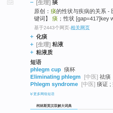
痰
[生理]
go
原创：
痰
的性状与疾病的关系 - 
top
键词】
痰
；性状 [gap=417]key 
基于2443个网页
-
相关网页
化痰
粘液
[生理]
粘液质
短语
phlegm cup
痰杯
Eliminating phlegm
[中医]
祛痰
Phlegm syndrome
[中医]
痰证 ;
更多
网络短语
柯林斯英汉双解大词典