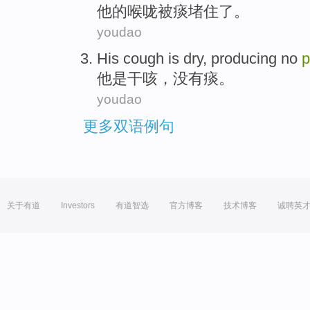
他
的
喉咙
被痰
堵住
了。
youdao
His
cough
is
dry, producing
no
p
他
是
干咳
，
没有
痰
。
youdao
更多双语例句
关于有道
Investors
有道智选
官方博客
技术博客
诚聘英