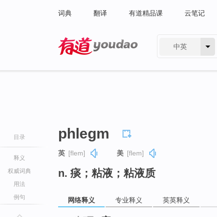
词典
翻译
有道精品课
云笔记
中英
有道 - 网易旗下搜索
phlegm
目录
英
[flem]
美
[flem]
释义
n. 痰；粘液；粘液质
权威词典
用法
例句
网络释义
专业释义
英英释义