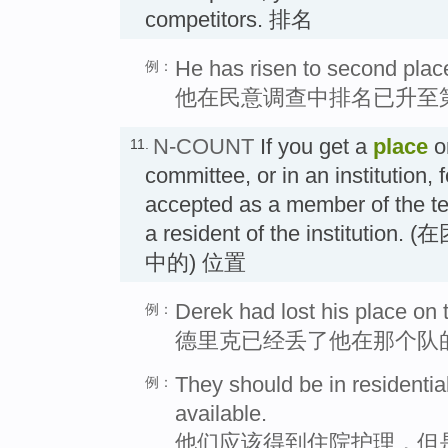
competitors. 排名
He has risen to second place
例：
他在民意调查中排名已升至
N-COUNT
If you get a
place
o
11.
committee, or in an institution,
accepted as a member of the t
a resident of the institu
中的) 位置
Derek had lost his place on 
例：
德里克已经丢了他在那个队
They should be in residentia
例：
available.
他们应该得到住院护理，但