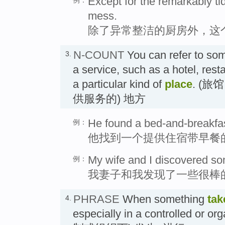
Except for the remarkably ti
mess.
除了异常整洁的厨房外，这
N-COUNT
You can refer to so
3.
a service, such as a hotel, resta
a particular kind of
place
. (
供服务的) 地方
He found a bed-and-breakfas
例：
他找到一个提供住宿带早餐
My wife and I discovered so
例：
我妻子和我发现了一些很棒
PHRASE
When something
tak
4.
especially in a controlled or