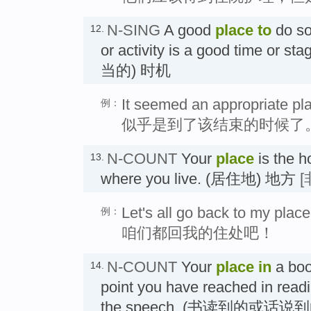
N-SING
A good
place
to
do so
12.
or activity is a good time or sta
当的) 时机
It seemed an appropriate p
例：
似乎是到了该结束的时候了
N-COUNT
Your
place
is the h
13.
where you live. (居住地) 地方
[
Let's all go back to my place
例：
咱们都回我的住处吧！
N-COUNT
Your
place
in
a boo
14.
point you have reached in read
the speech. (书读到的或话说