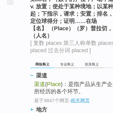
v. 放置；使处于某种境地；以
go
起；下指示，请求；安置；排名，
top
定位球得分；证明……在场
【名】 （Place）（罗）普拉
（人名）
[ 复数 places 第三人称单数 place
placed 过去分词 placed ]
网络释义
专业释义
英英释义
渠道
渠道
(
Place
)：是指产品从生产
所经历的各个环节。
基于3847个网页
-
相关网页
地方