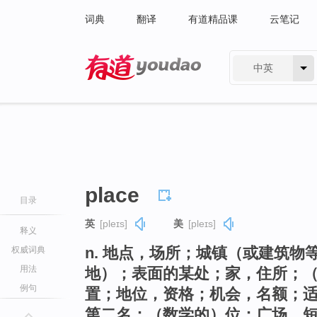
词典
翻译
有道精品课
云笔记
中英
有道 - 网易旗下搜索
place
目录
英
[pleɪs]
美
[pleɪs]
释义
n. 地点，场所；城镇（或建筑
权威词典
用法
地）；表面的某处；家，住所；
例句
置；地位，资格；机会，名额；适
第二名；（数学的）位；广场，