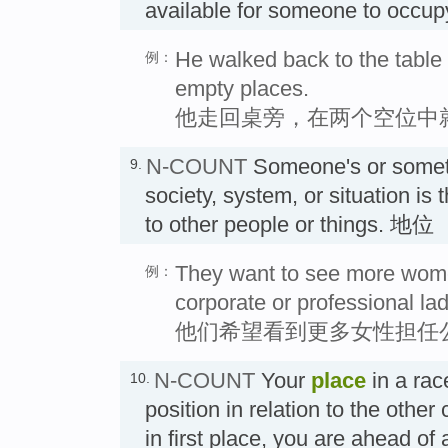
available for someone to o
He walked back to the table 
例：
empty places.
他走回桌旁，在两个空位中
N-COUNT
Someone's or somet
9.
society, system, or situation is t
to other people or things. 地位
They want to see more women
例：
corporate or professional lad
他们希望看到更多女性担任
N-COUNT
Your
place
in a rac
10.
position in relation to the other
in first place, you are ahead of a