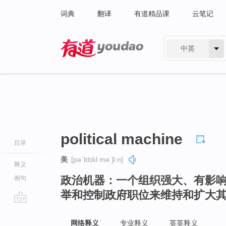
词典
翻译
有道精品课
云笔记
中英
有道 - 网易旗下搜索
political machine
目录
美
[pəˈlɪtɪkl məˈʃiːn]
释义
政治机器：一个组织强大、有影
例句
举和控制政府职位来维持和扩大
go
top
网络释义
专业释义
英英释义