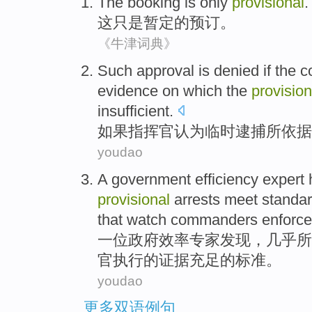
The
booking
is only
provisional
.
这
只是
暂定
的
预订
。
《牛津词典》
Such
approval
is
denied
if
the 
evidence
on which the
provision
insufficient
.
如果
指挥官
认为
临时
逮捕所
依据
youdao
A
government
efficiency
expert
provisional
arrests
meet
standa
that
watch
commanders
enforce
一位
政府
效率
专家
发现
，
几乎
所
官
执行
的
证据
充足
的
标准
。
youdao
更多双语例句