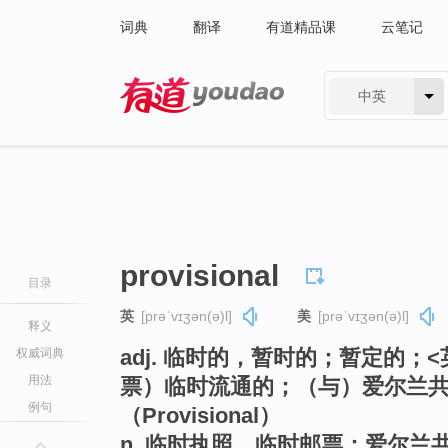
词典
翻译
有道精品课
云笔记
中英
有道 - 网易旗下搜索
provisional
目录
英
[prəˈvɪʒən(ə)l]
美
[prəˈvɪʒən(ə)l]
释义
adj. 临时的，暂时的；暂定的；
权威词典
用法
票）临时流通的；（与）爱尔兰
例句
（Provisional）
n. 临时执照，临时邮票；爱尔