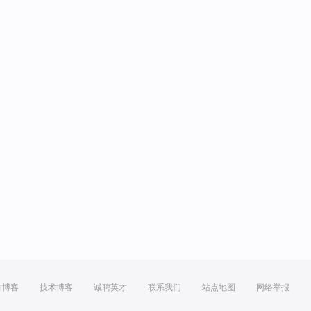
方博客
技术博客
诚聘英才
联系我们
站点地图
网络举报