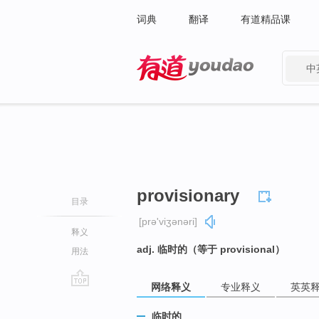
词典
翻译
有道精品课
中
有道 - 网易旗下搜索
provisionary
目录
[prə'viʒənəri]
释义
adj. 临时的（等于 provisional）
用法
网络释义
专业释义
英英
go
top
临时的