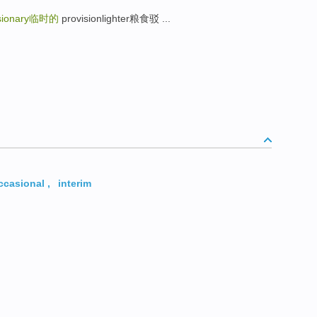
sionary
临时的
provisionlighter粮食驳 ...
ccasional
,
interim