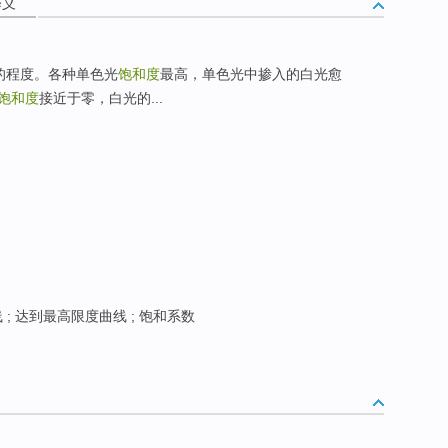
释义
的程度。各种单色光
饱和度
最高，单色光中掺入的白光愈
饱和度
接近于零，白光的...
 ; 达到最高限度曲线 ; 饱和系数