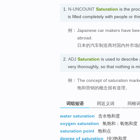
1.
N-UNCOUNT
Saturation
is the proc
is filled completely with people or 
例：
Japanese car makers have been 
abroad.
日本的汽车制造商对国内外市场
2.
ADJ
Saturation
is used to describe a
very thoroughly, so that nothin
例：
The concept of saturation mark
饱和营销的概念很有道理。
词组短语
同近义词
同根
water saturation
含水饱和度
oxygen saturation
氧饱和；氧饱和度
saturation point
饱和点
degree of saturation
[化]饱和度