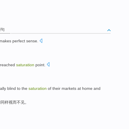
例句
makes perfect sense
.
reached
saturation
point
.
ally
blind
to the
saturation
of
their
markets
at home and
和
同样
视而不见
。