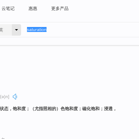
云笔记
惠惠
更多产品
英
ʃ(ə)n]
和状态，饱和度；（尤指照相的）色饱和度；磁化饱和；浸透，