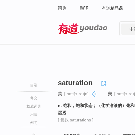
词典
翻译
有道精品课
中
有道 - 网易旗下搜索
saturation
目录
英
[ˌsætʃəˈreɪʃn]
美
[ˌsætʃəˈreɪ
释义
n. 饱和，饱和状态；（化学溶液的）饱
权威词典
湿透
用法
[ 复数 saturations ]
例句