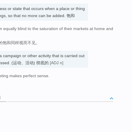
ess or state that occurs when a place or thing
things, so that no more can be added. 饱和
equally blind to the saturation of their markets at home and
的饱和同样视而不见。
 campaign or other activity that is carried out
g is missed. (运动、活动) 彻底的
[ADJ n]
eting makes perfect sense.
词