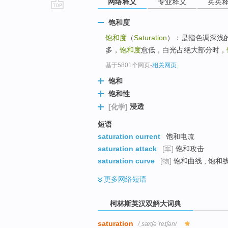
网络释义
专业释义
英英
go
饱和度
top
饱和度
（
Saturation
）：是指色调深浅
多，
饱和度
愈低，白光占绝大部分时，
基于5801个网页
-
相关网页
饱和
饱和性
浸透
[化学]
短语
saturation current
饱和电流
saturation attack
[军]
饱和攻击
saturation curve
[物]
饱和曲线 ; 饱和线
更多
网络短语
柯林斯英汉双解大词典
saturation
/ˌsætʃəˈreɪʃən/