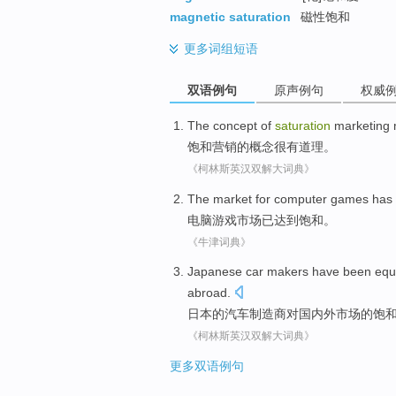
magnetic saturation
磁性饱和
更多
词组短语
双语例句
原声例句
权威
The
concept
of
saturation
marketing
饱和
营销
的
概念
很有
道理
。
《柯林斯英汉双解大词典》
The
market
for
computer
games
has
电脑
游戏
市场
已
达到
饱和
。
《牛津词典》
Japanese
car
makers
have been
equ
abroad
.
日本
的
汽车
制造商
对
国内外
市场
的
饱
《柯林斯英汉双解大词典》
更多双语例句