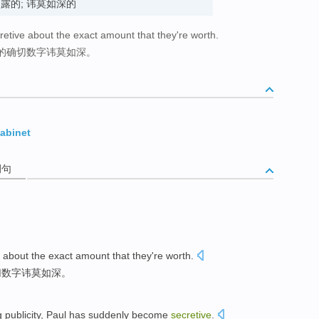
. 藏而不露的; 讳莫如深的
ecretive about the exact amount that they're worth.
的确切数字讳莫如深。
abinet
例句
about
the
exact
amount
that
they
're worth
.
切
数字
讳莫如深
。
g
publicity,
Paul
has
suddenly
become
secretive
.