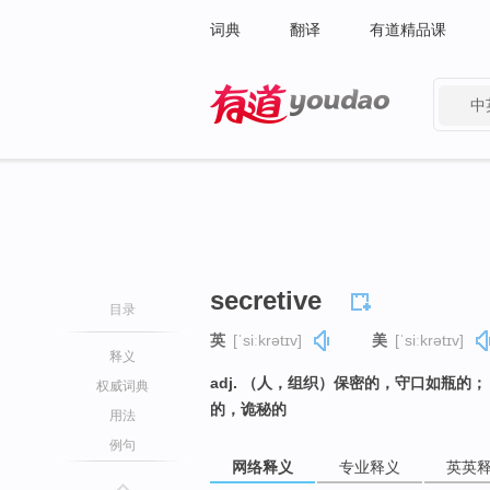
词典
翻译
有道精品课
中
有道 - 网易旗下搜索
secretive
目录
英
[ˈsiːkrətɪv]
美
[ˈsiːkrətɪv]
释义
adj. （人，组织）保密的，守口如瓶
权威词典
的，诡秘的
用法
例句
网络释义
专业释义
英英