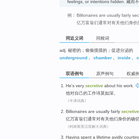
feelings, or intentions hidden
例：
Billionaires are usually fairly s
亿万富翁们通常对有关他们身价
同近义词
同根词
adj. 秘密的；偷偷摸摸的；促进分泌的
underground
,
chamber
,
inside
,
c
双语例句
原声例句
权威
He
's
very
secretive
about his
work
.
他
对
自己
的
工作
讳莫如深。
《牛津词典》
Billionaires
are
usually
fairly
secretive
亿万富翁
们
通常
对
有关
他们
身价
的
确
《柯林斯英汉双解大词典》
Having spent
a
lifetime
avidly
courtin