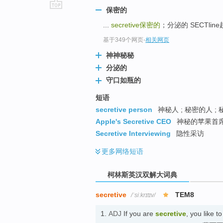
保密的
go
...
secretive
保密的
；分泌的 SECTlin
top
基于349个网页
-
相关网页
神神秘秘
分泌的
守口如瓶的
短语
secretive person
神秘人 ; 秘密的人 ;
Apple's Secretive CEO
神秘的苹果首席
Secretive Interviewing
隐性采访
更多
网络短语
柯林斯英汉双解大词典
secretive
TEM8
/ˈsiːkrɪtɪv/
1.
ADJ
If you are
secretive
, you like 