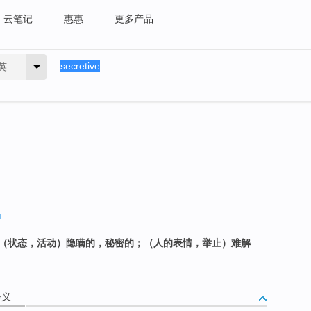
云笔记
惠惠
更多产品
英
的；（状态，活动）隐瞒的，秘密的；（人的表情，举止）难解
释义