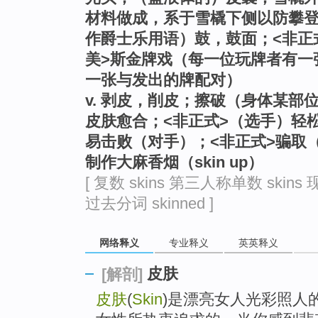
go
材料做成，系于雪橇下侧以防攀登
top
作爵士乐用语）鼓，鼓面；<非正
美>斯金牌戏（每一位玩牌者有一
一张与发出的牌配对）
v. 剥皮，削皮；擦破（身体某部
皮肤愈合；<非正式>（选手）轻
易击败（对手）；<非正式>骗取
制作大麻香烟（skin up）
[ 复数 skins 第三人称单数 skins 现
过去分词 skinned ]
网络释义
专业释义
英英释义
皮肤
[解剖]
皮肤
(
Skin
)是漂亮女人光彩照人