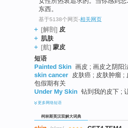
女性所热衷追求的。当你感到悲
东西。
基于5138个网页
-
相关网页
皮
[解剖]
肌肤
蒙皮
[航]
短语
Painted Skin
画皮 ; 画皮之阴阳法
skin cancer
皮肤癌 ; 皮肤肿瘤 
包假期有关
Under My Skin
钻到我的皮下 ; 
更多
网络短语
柯林斯英汉双解大词典