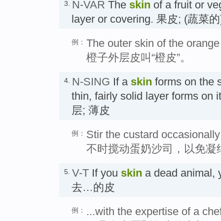
N-VAR
The
skin
of a fruit or ve
3.
layer or covering. 果皮; (蔬菜
The outer skin of the orange 
例：
橙子外层皮叫“橙皮”。
N-SING
If a
skin
forms on the su
4.
thin, fairly solid layer for
层; 薄皮
Stir the custard occasionally
例：
不时搅动蛋奶沙司，以免凝
V-T
If you
skin
a dead animal, 
5.
去…的皮
...with the expertise of a che
例：