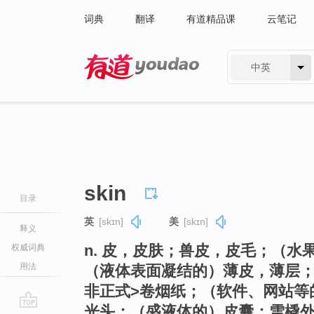
词典
翻译
有道精品课
云笔记
中英
有道 - 网易旗下搜索
skin
目录
英
[skɪn]
美
[skɪn]
释义
n. 皮，皮肤；兽皮，皮毛；（
权威词典
用法
（液体表面凝结的）薄皮，薄层；
非正式>卷烟纸；（软件、网站等
光头；（盛液体的）皮囊；雪橇