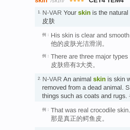
skin
CET4 TEM4
/skɪn/
N-VAR
Your
skin
is the natural
1.
皮肤
His skin is clear and smooth
例：
他的皮肤光洁滑润。
There are three major types 
例：
皮肤癌有3大类。
N-VAR
An animal
skin
is skin 
2.
removed from a dead animal. S
things such as coats and rug
That was real crocodile skin
例：
那是真正的鳄鱼皮。