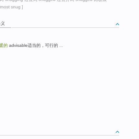
ost snug ]
释义
暖的
advisable适当的，可行的 ...