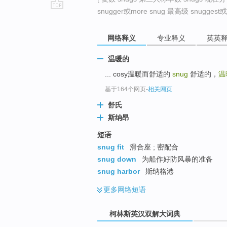
snugger或more snug 最高级 snuggest或m
go
top
网络释义
专业释义
英英
温暖的
... cosy温暖而舒适的
snug
舒适的，
温
基于164个网页
-
相关网页
舒氏
斯纳昂
短语
snug fit
滑合座 ; 密配合
snug down
为船作好防风暴的准备
snug harbor
斯纳格港
更多
网络短语
柯林斯英汉双解大词典