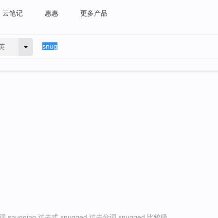
云笔记
惠惠
更多产品
英
 snugging 过去式 snugged 过去分词 snugged 比较级