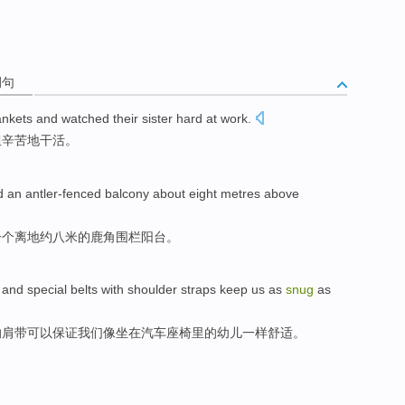
例句
ankets
and
watched
their sister
hard
at work
.
姐
辛苦地
干活
。
d
an
antler-fenced
balcony
about
eight
metres
above
一
个离地
约
八
米
的鹿角
围栏
阳台
。
, and
special
belts with shoulder straps
keep
us
as
snug
as
的
肩
带可以
保证
我们
像
坐在汽车座椅里的
幼儿一样
舒适
。