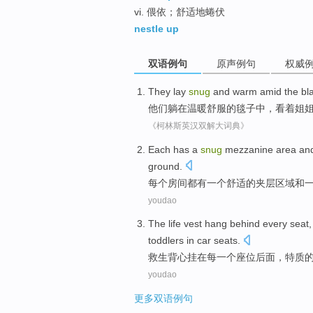
vi. 偎依；舒适地蜷伏
nestle up
双语例句
原声例句
权威
They
lay
snug
and warm
amid
the
bl
他们
躺
在
温暖
舒服的
毯子
中，
看着
姐
《柯林斯英汉双解大词典》
Each
has
a
snug
mezzanine
area
an
ground.
每个
房间都
有
一
个
舒适
的
夹层
区域
和
youdao
The life vest
hang
behind
every
seat
toddlers
in
car
seats
.
救生
背心
挂
在
每一个
座位
后面
，
特质
youdao
更多双语例句