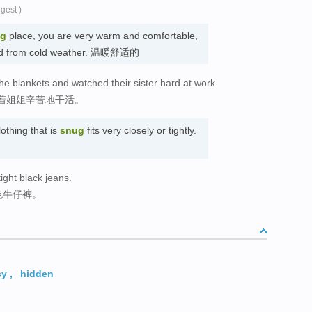
gest )
ug
place, you are very warm and comfortable,
cted from cold weather. 温暖舒适的
e blankets and watched their sister hard at work.
着姐姐辛苦地干活。
othing that is
snug
fits very closely or tightly.
tight black jeans.
色牛仔裤。
sy
,
hidden