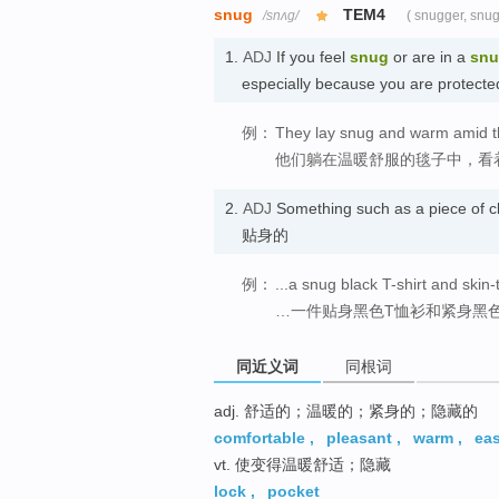
snug
TEM4
/snʌɡ/
( snugger, snug
1.
ADJ
If you feel
snug
or are in a
sn
especially because you are prote
例：
They lay snug and warm amid th
他们躺在温暖舒服的毯子中，看
2.
ADJ
Something such as a piece of cl
贴身的
例：
...a snug black T-shirt and skin-
…一件贴身黑色T恤衫和紧身黑
同近义词
同根词
adj. 舒适的；温暖的；紧身的；隐藏的
comfortable
,
pleasant
,
warm
,
ea
vt. 使变得温暖舒适；隐藏
lock
,
pocket