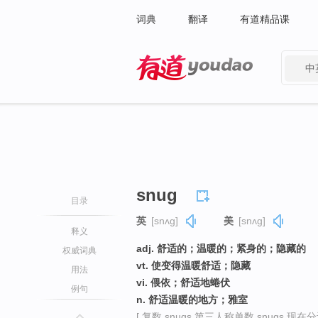
词典
翻译
有道精品课
中
有道 - 网易旗下搜索
snug
目录
英
[snʌɡ]
美
[snʌɡ]
释义
adj. 舒适的；温暖的；紧身的；隐藏的
权威词典
vt. 使变得温暖舒适；隐藏
用法
vi. 偎依；舒适地蜷伏
例句
n. 舒适温暖的地方；雅室
[ 复数 snugs 第三人称单数 snugs 现在分词