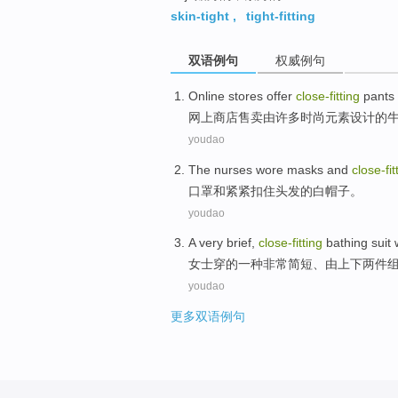
skin-tight
,
tight-fitting
双语例句
权威例句
Online
stores
offer
close-fitting
pants
网上
商店
售卖
由
许多
时尚
元素
设计
的
youdao
The nurses wore masks
and
close-fit
口罩
和
紧紧扣住头发
的
白
帽子
。
youdao
A
very
brief
,
close-fitting
bathing
suit
女士
穿
的
一种
非常
简短
、
由
上下两件
youdao
更多双语例句