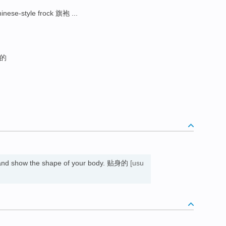
inese-style frock 旗袍 ...
紧的
ly and show the shape of your body. 贴身的
[usu