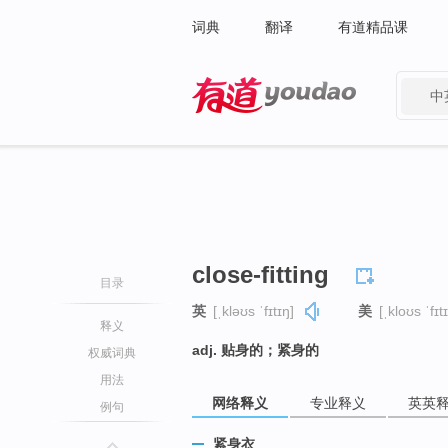
词典
翻译
有道精品课
中
有道 - 网易旗下搜索
close-fitting
目录
英
[ˌkləʊs ˈfɪtɪŋ]
美
[ˌkloʊs ˈfɪt
释义
adj. 贴身的；紧身的
权威词典
用法
网络释义
专业释义
英英
例句
紧身衣