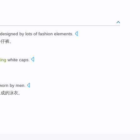
designed
by
lots
of
fashion
elements
.
牛仔裤。
ting
white
caps
.
worn
by
men.
组成的
泳衣
。