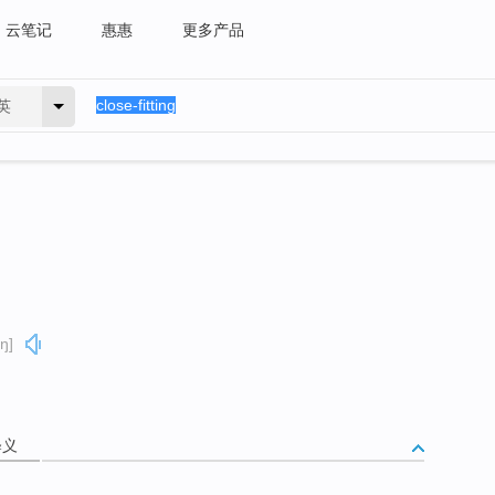
云笔记
惠惠
更多产品
英
ɪŋ]
释义