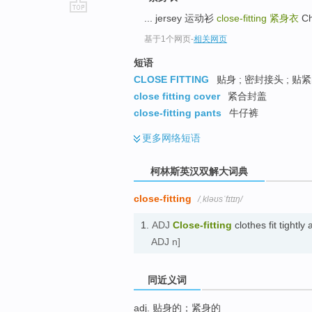
... jersey 运动衫
close-fitting
紧身衣
Ch
go
top
基于1个网页
-
相关网页
短语
CLOSE FITTING
贴身 ; 密封接头 ; 贴
close fitting cover
紧合封盖
close-fitting pants
牛仔裤
更多
网络短语
柯林斯英汉双解大词典
close-fitting
/ˌkləʊsˈfɪtɪŋ/
1.
ADJ
Close-fitting
clothes fit tight
ADJ n]
同近义词
adj. 贴身的；紧身的