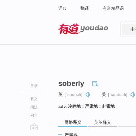
词典
翻译
有道精品课
中
有道 - 网易旗下搜索
soberly
目录
英
[ˈsəʊbəli]
美
[ˈsoʊbərli]
释义
adv. 冷静地；严肃地；朴素地
用法
例句
网络释义
英英释义
go
严肃地