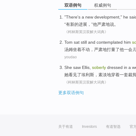
双语例句
权威例句
"
There's a
new
development
,"
he
sai
“
有
新的
进展
，”
他
严肃地
说
。
《柯林斯英汉双解大词典》
Tom
sat
still
and
contemplated
him
s
汤姆
坐着
不动
，
严肃
地
打量了
他
一会
youdao
She
saw
Ellis
,
soberly
dressed
in
a
we
她
看见了
埃利斯
，
素淡
地穿着
一
套裁
《柯林斯英汉双解大词典》
更多双语例句
关于有道
Investors
有道智选
官