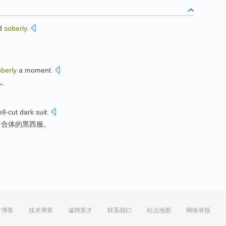
d
soberly
.
oberly
a moment
.
儿
。
ll-cut
dark
suit
.
剪合体
的
黑
西服。
方博客
技术博客
诚聘英才
联系我们
站点地图
网络举报