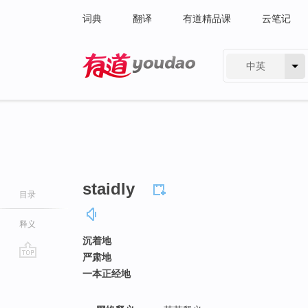
词典
翻译
有道精品课
云笔记
中英
有道 - 网易旗下搜索
staidly
目录
释义
沉着地
严肃地
go
一本正经地
top