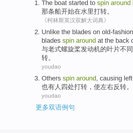
The boat
started to
spin
around
那条
船
开始
在
水里
打转
。
《柯林斯英汉双解大词典》
Unlike
the
blades
on
old-fashio
blades
spin
around
at
the
back
与
老式
螺旋桨
发动机
的
叶片
不同
转
。
youdao
Others
spin
around
,
causing
left
也有人
四处
打转，
使
左右
反转
。
youdao
更多双语例句