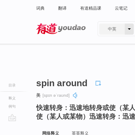
词典
翻译
有道精品课
云笔记
中英
有道 - 网易旗下搜索
spin around
目录
美
[spɪn əˈraʊnd]
释义
快速转身：迅速地转身或使（某
例句
使（某人或某物）迅速转身：迅
go
top
网络释义
英英释义