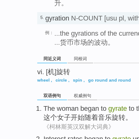
升。
gyration
N-COUNT
[usu pl, wit
5.
...the gyrations of the curre
例：
...货币市场的波动。
同近义词
同根词
vi. [机]旋转
wheel
,
circle
,
spin
,
go round and round
双语例句
权威例句
The
woman
began to
gyrate
to 
这个
女子
开始
随着
音乐
旋转
。
《柯林斯英汉双解大词典》
Interest rates
began to
gyrate
u