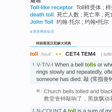
短语
Toll-like receptor
Toll样受体 ; 
death toll
死亡人数 ; 死亡率 ; 死
John Toll
约翰·托尔 ; 约翰•托尔
更多
网络短语
柯林斯英汉双解大词典
toll
CET4 TEM4
/təʊl/
( toll
V-T/V-I
When a bell
tolls
or wh
1.
rings slowly and repeatedly, oft
someone has died. 敲 (常指
Church bells tolled and black
例：
教堂丧钟敲响了，黑旗飘动
N-COUNT
A
toll
is a sum of mo
2.