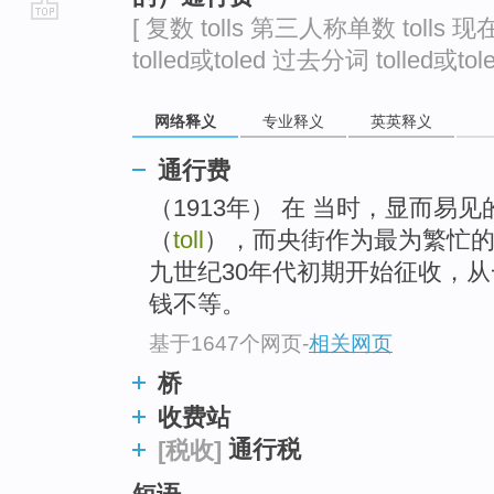
[ 复数 tolls 第三人称单数 tolls 现在
go
tolled或toled 过去分词 tolled或tole
top
网络释义
专业释义
英英释义
通行费
（1913年） 在 当时，显而易
（
toll
），而央街作为最为繁忙
九世纪30年代初期开始征收，从
钱不等。
基于1647个网页
-
相关网页
桥
收费站
通行税
[税收]