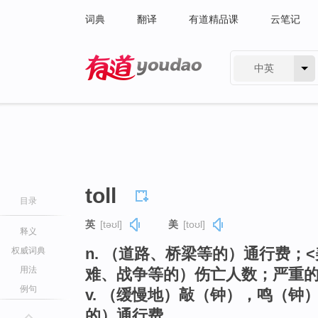
词典
翻译
有道精品课
云笔记
中英
有道 - 网易旗下搜索
toll
目录
英
[təʊl]
美
[toʊl]
释义
n. （道路、桥梁等的）通行费；
权威词典
用法
难、战争等的）伤亡人数；严重
例句
v. （缓慢地）敲（钟），鸣（
的）通行费