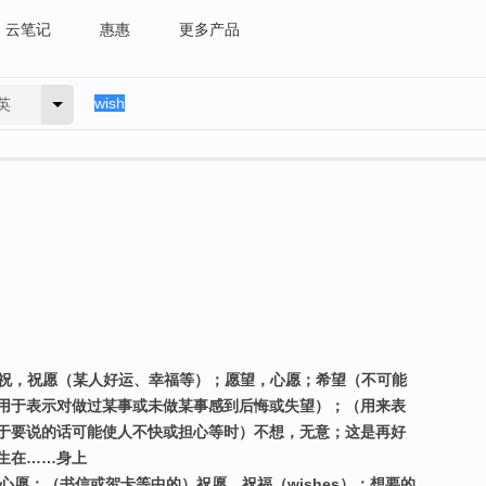
云笔记
惠惠
更多产品
英
；祝，祝愿（某人好运、幸福等）；愿望，心愿；希望（不可能
用于表示对做过某事或未做某事感到后悔或失望）；（用来表
于要说的话可能使人不快或担心等时）不想，无意；这是再好
生在……身上
心愿；（书信或贺卡等中的）祝愿，祝福（wishes）；想要的