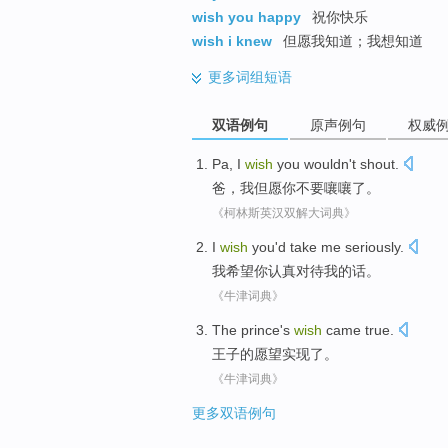
wish you happy
祝你快乐
wish i knew
但愿我知道；我想知道
更多
词组短语
双语例句
原声例句
权威
Pa
,
I
wish
you
wouldn't
shout
.
爸
，
我
但愿
你
不要
嚷嚷了
。
《柯林斯英汉双解大词典》
I
wish
you
'd take
me
seriously
.
我
希望
你
认真对待
我
的话。
《牛津词典》
The prince
's
wish
came
true
.
王子
的
愿望
实现
了。
《牛津词典》
更多双语例句