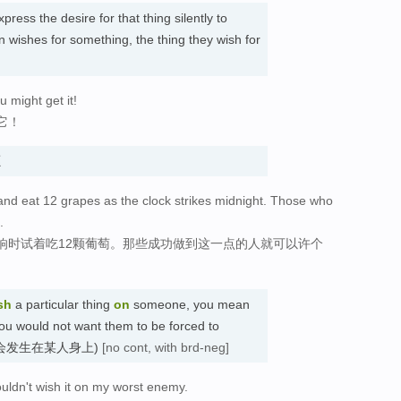
ress the desire for that thing silently to
on wishes for something, the thing they wish for
u might get it!
它！
愿
 and eat 12 grapes as the clock strikes midnight. Those who
.
响时试着吃12颗葡萄。那些成功做到这一点的人就可以许个
sh
a particular thing
on
someone, you mean
 you would not want them to be forced to
愉快的事会发生在某人身上)
[no cont, with brd-neg]
ouldn't wish it on my worst enemy.