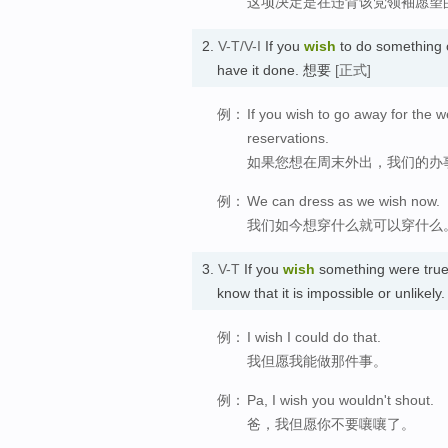
这项决定是在违背该党领袖愿望
2.
V-T/V-I
If you
wish
to do something or
have it done. 想要
[正式]
例：
If you wish to go away for the w
reservations.
如果您想在周末外出，我们的办
例：
We can dress as we wish now.
我们如今想穿什么就可以穿什么
3.
V-T
If you
wish
something were true,
know that it is impossible or 
例：
I wish I could do that.
我但愿我能做那件事。
例：
Pa, I wish you wouldn't shout.
爸，我但愿你不要嚷嚷了。