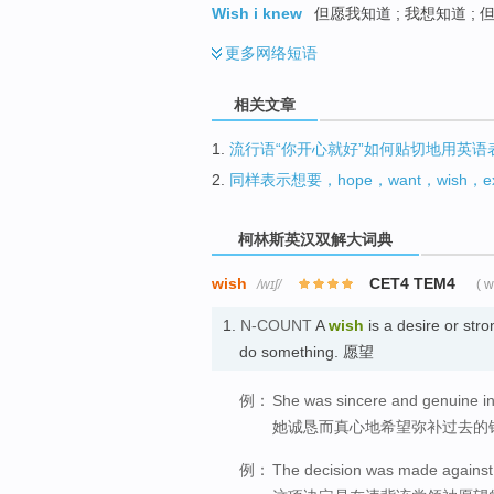
Wish i knew
但愿我知道 ; 我想知道 ; 
更多
网络短语
相关文章
1.
流行语“你开心就好”如何贴切地用英语
2.
同样表示想要，hope，want，wish，
柯林斯英汉双解大词典
wish
CET4 TEM4
/wɪʃ/
( 
1.
N-COUNT
A
wish
is a desire or str
do something. 愿望
例：
She was sincere and genuine in
她诚恳而真心地希望弥补过去的
例：
The decision was made against t