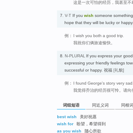
这是一次可怕的经历，我甚至不
7.
V-T
If you
wish
someone something s
hope that they will be lucky or hap
例：
I wish you both a good trip.
我祝你们俩旅途愉快。
8.
N-PLURAL
If you express your goo
expressing your friendly feelings to
successful or happy. 祝福
[礼貌]
例：
I found George's story very sad
我觉得乔治的经历很可怜。请向
词组短语
同近义词
同根
best wish
美好祝愿
wish for
盼望，希望得到
as you wish
随心所欲