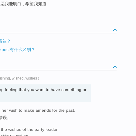
但愿我能明白 ; 希望我知道
表达？
expect有什么区别？
wishing, wished, wishes )
ong feeling that you want to have something or
 her wish to make amends for the past.
错误。
he wishes of the party leader.