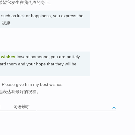
希望它发生在我仇敌的身上。
uch as luck or happiness, you express the
py. 祝愿
d
wishes
toward someone, you are politely
ward them and your hope that they will be
. Please give him my best wishes.
他表达我最好的祝福。
词
词语辨析