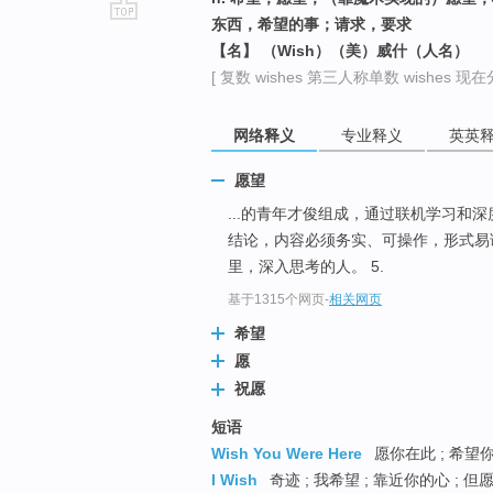
东西，希望的事；请求，要求
go
【名】 （Wish）（美）威什（人名）
top
[ 复数 wishes 第三人称单数 wishes 现在分
网络释义
专业释义
英英
愿望
...的青年才俊组成，通过联机学习和
结论，内容必须务实、可操作，形式
里，深入思考的人。 5.
基于1315个网页
-
相关网页
希望
愿
祝愿
短语
Wish You Were Here
愿你在此 ; 希望你
I Wish
奇迹 ; 我希望 ; 靠近你的心 ; 但