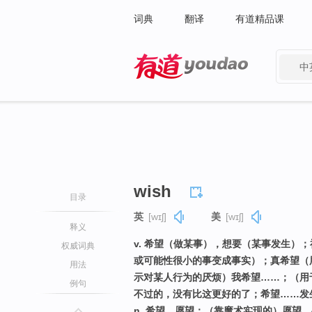
词典
翻译
有道精品课
中
有道 - 网易旗下搜索
wish
目录
英
[wɪʃ]
美
[wɪʃ]
释义
v. 希望（做某事），想要（某事发生）
权威词典
或可能性很小的事变成事实）；真希望（
用法
示对某人行为的厌烦）我希望……；（用
例句
不过的，没有比这更好的了；希望……发
n. 希望，愿望；（靠魔术实现的）愿望，