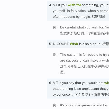
4.
V-I
If you
wish for
something, you exp
yourself. In fairy tales, when a pers
often happens by magic. 默默期盼
例：
Be careful what you wish for. Yo
留意你所期盼的。你可能会得到
5.
N-COUNT
Wish
is also a noun. 祈
例：
The custom is for people to try
are successful can make a wish
这个习俗是让人们在午夜钟声敲
愿。
6.
V-T
If you say that you would not
wi
that the thing is so unpleasant that
experience it. (不) 希望 (不
例：
It's a horrid experience and I w