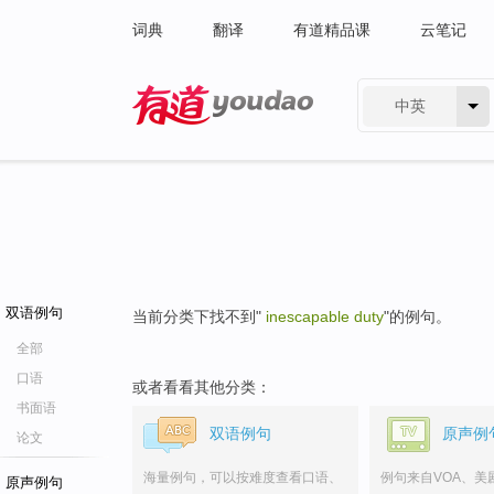
词典
翻译
有道精品课
云笔记
中英
有道 - 网易旗下搜索
双语例句
当前分类下找不到"
inescapable duty
"的例句。
全部
口语
或者看看其他分类：
书面语
双语例句
原声例
论文
海量例句，可以按难度查看口语、
例句来自VOA、美
原声例句