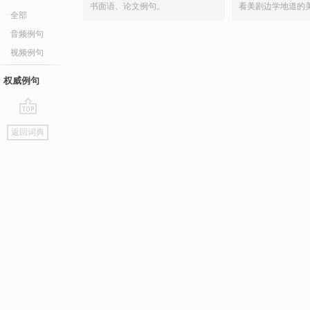
书面语、论文例句。
看美剧边学地道的
全部
音频例句
视频例句
权威例句
go
返回词典
top