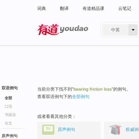
词典
翻译
有道精品课
云笔记
中英
有道 - 网易旗下搜索
双语例句
当前分类下找不到"
bearing friction loss
"的例句。
查看双语例句下的
全部例句
全部
口语
书面语
或者看看其他分类：
论文
原声例句
权威例
原声例句