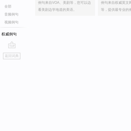
例句来自VOA、美剧等，您可以边
例句来自权威英文
全部
看美剧边学地道的美语。
等，提供最专业的
音频例句
视频例句
权威例句
go
返回词典
top