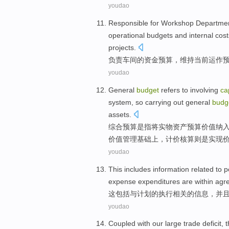
youdao
Responsible for
Workshop Departme
operational
budgets
and
internal
cost
projects
.
负责
车间
的
资金
预算
，
维持
当前
运作
youdao
General
budget
refers to
involving
ca
system
,
so
carrying out
general
budg
assets.
综合
预算
是
指
将
实物
资产
预算
价值
纳
价值
管理
基础上，计价核算则是实现
youdao
This
includes
information
related
to p
expense
expenditures
are
within
agr
这
包括
与计划的执行
相关
的
信息
，
并
youdao
Coupled with
our large
trade
deficit
, 