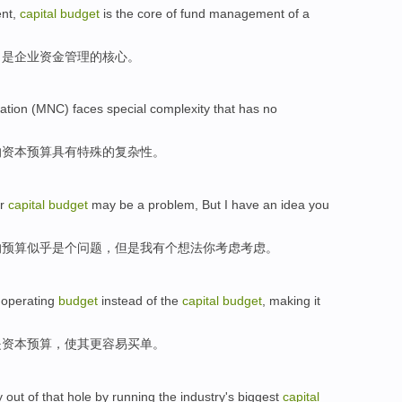
nt
,
capital
budget
is
the
core
of
fund
management of a
，
是
企业
资金
管理的
核心
。
ation (MNC) faces
special
complexity
that
has
no
的资本预算
具有
特殊
的
复杂性
。
r
capital
budget
may
be
a
problem
,
But
I
have
an
idea
you
的
预算
似乎
是个
问题
，但是
我
有
个
想法
你
考虑
考虑。
e
operating
budget
instead
of the
capital
budget
,
making
it
是
资本
预算，
使
其
更
容易
买单
。
y out
of
that
hole
by
running
the industry
's
biggest
capital