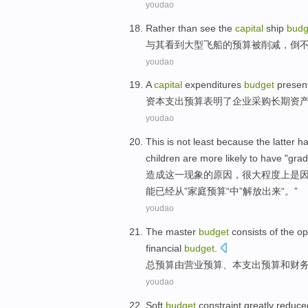
youdao
Rather than
see
the
capital
ship
budg
与其
看到
大型
飞船
的
预算
被削减
，
倒
youdao
A
capital
expenditures
budget
presen
资本
支出
预算
表明了
企业
采购长期资
youdao
This
is not least
because
the latter
h
children
are more
likely
to
have
"grad
造成
这
一现象的
原因
，很大程度上是
能
已经
从
”
家庭
预算“中”
解放出来
“。”
youdao
The master
budget
consists of
the
op
financial
budget
.
总预算
由
营业
预算
、
本
支出
预算
和
财
youdao
Soft
budget
constraint
greatly
reduc