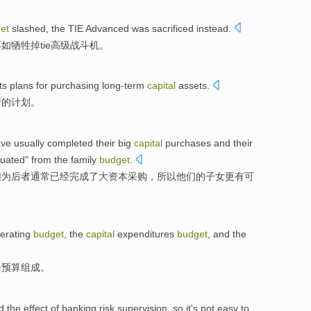
et
slashed
, the
TIE
Advanced
was sacrificed
instead.
不如
牺牲掉
tie
高级
战斗机。
ts
plans
for purchasing
long-term
capital
assets
.
产的
计划
。
ave
usually
completed
their
big
capital
purchases
and
their
uated"
from
the
family
budget
.
因为
后者
通常
已经
完成
了
大
资本
采购
，所以
他们
的
子女
更
有可
erating
budget
, the
capital
expenditures
budget
,
and
the
务
预算组成。
ed
the
effect
of
banking
risk
supervision
,
so
it
's not
easy to