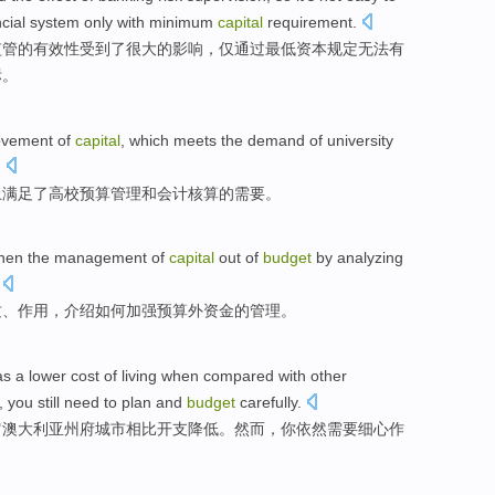
cial
system
only
with
minimum
capital
requirement
.
监管
的有效性受到了
很大
的
影响
，
仅
通过
最低
资本
规定
无法
有
标。
vement
of
capital
,
which meets
the
demand
of university
.
上
满足
了
高校
预算
管理
和会计核算
的
需要
。
then
the
management
of
capital
out of
budget
by analyzing
质
、作用，
介绍
如何
加强
预算外资金
的
管理
。
as a lower
cost
of
living when
compared
with
other
,
you
still
need to
plan
and
budget
carefully
.
它
澳大利亚
州府
城市
相比
开支降低。
然而
，
你
依然
需要
细心作