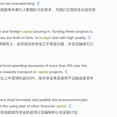
nce
our
overspending
.
们
国家
每年
都
引入
数额
巨大
的
资本
，
为
我们
过度
的支出提供资
 and
foreign
capital
pouring
in,
funding
these
projects
is
they
are
built
on time
, to
budget
and
with
high
quality
.
蜂拥而
入，
这些
项目
的
资金
已
不再
是
问题
，并且
还
确保
它们
。
al-fund
spending
increases
of
more than
6% over the
o towards
transport
or
capital
projects
.
金
比
上年度
增长
超过6%，
除非
资金将
直接
用于
运输
或者
资本
ment
shall
formulate
and
publish
the procurement
plan
d
the
using
plan
of
other
financial
capital
.
和
其他
财政性
资金
的
使用
计划
编制
和
公布
采购计划。