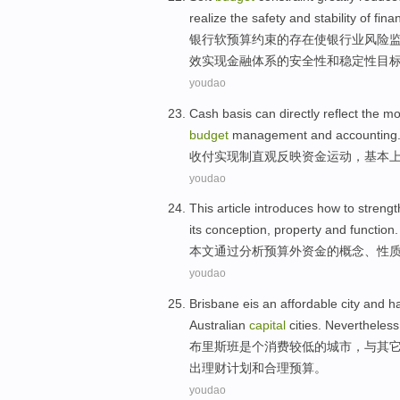
realize
the
safety
and
stability
of
finan
银行
软
预算
约束
的
存在
使
银行业
风险
效实现
金融
体系
的
安全性
和
稳定性
目
youdao
Cash
basis can
directly
reflect
the
mo
budget
management
and
accounting
收付
实现制
直观
反映
资金
运动
，
基本
youdao
This article
introduces
how to
streng
its
conception
,
property
and
function
.
本文
通过
分析预算外
资金
的
概念
、
性
youdao
Brisbane
eis an
affordable
city
and
h
Australian
capital
cities
.
Nevertheless
布里斯班
是个
消费
较
低
的
城市
，
与
其
出理财
计划
和
合理
预算
。
youdao