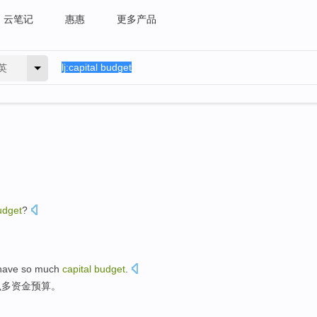
云笔记
惠惠
更多产品
英
udget
?
have
so
much
capital
budget
.
么
多
资金
预算
。