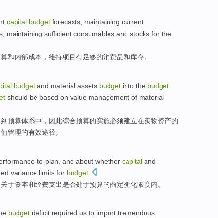
nt
capital
budget
forecasts,
maintaining
current
s
, maintaining
sufficient
consumables
and
stocks
for the
预算
和
内部
成本
，维持项目
有足够
的
消费品
和
库存
。
pital
budget
and
material
assets
budget
into
the
budget
et
should be
based
on
value
management
of
material
入到
预算
体系
中，
因此
综合预算
的
实施
必须
建立
在
实物资产的
价值管理的有效途径。
erformance-to-plan,
and
about
whether
capital
and
eed
variance
limits for
budget
.
且
关于
资本
和
经费
支出
是否
处于预算的
商定
变化
限度
内
。
the
budget
deficit
required
us
to
import
tremendous