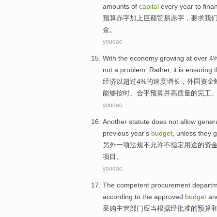
amounts
of
capital
every year
to fina
预算
赤字
加上
巨额
贸易
赤字，
要求
我
金。
youdao
With
the
economy
growing
at
over
4%
not
a
problem
. Rather,
it is ensuring
经济
以
超过
4%的速度
增长
，
外国
资金
能够
按时
、
合乎预算
并高质量的完工
youdao
Another
statute
does not
allow
gener
previous year's
budget
,
unless
they
g
另外一
项法规
不
允许
不指定用途
的
资
项目。
youdao
The competent
procurement
depart
according to
the approved
budget
an
采购
主管部门
应当
根据
经
批准
的
预算