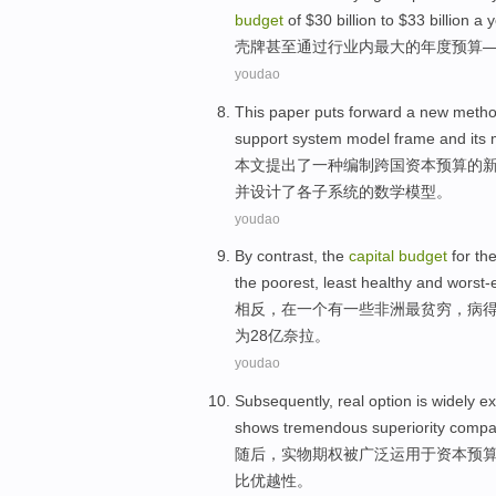
budget
of $30 billion to $33 billion a
y
壳牌
甚至
通过
行业
内
最大
的
年度预算—
youdao
This paper
puts forward
a
new
meth
support
system
model
frame
and
its
本文
提出
了
一种
编制
跨国
资本
预算
的
并
设计了各
子系统的
数学模型。
youdao
By contrast
, the
capital
budget
for
th
the
poorest
,
least
healthy and worst-
相反
，
在
一个
有
一些
非洲
最
贫穷
，病
为
28亿
奈
拉。
youdao
Subsequently
,
real
option
is widely
ex
shows tremendous
superiority
compa
随后
，
实物
期权
被
广泛
运用
于
资本
预
比
优越性
。