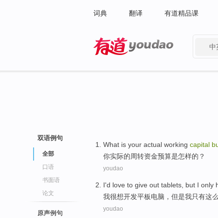
词典
翻译
有道精品课
中
有道 - 网易旗下搜索
双语例句
What
is
your
actual
working
capital
b
全部
你
实际
的
周转
资金
预算
是
怎样
的？
口语
youdao
书面语
I
'd love to
give out tablets
,
but
I
only 
论文
我
很
想
开发
平板
电脑，
但是
我
只有
这
youdao
原声例句