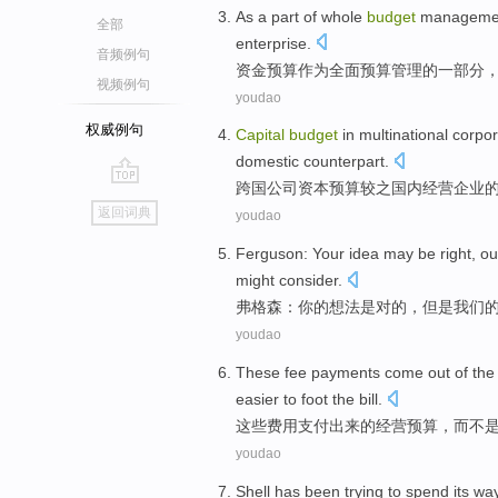
As
a part
of
whole
budget
manageme
全部
enterprise
.
音频例句
资金
预算
作为
全面
预算
管理
的
一部分
视频例句
youdao
权威例句
Capital
budget
in
multinational
corpor
domestic
counterpart.
跨国
公司
资本
预算
较之
国内
经营企业
go
返回词典
youdao
top
Ferguson
:
Your
idea
may
be
right
,
ou
might consider
.
弗格森
：
你
的
想法
是
对
的，
但是
我们
youdao
These
fee
payments
come out
of
th
easier to
foot the bill
.
这些
费用
支付
出来
的
经营
预算
，
而不
youdao
Shell
has been
trying to
spend its wa