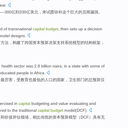
ear
.
—300亿到330亿美元，来
试图
弥补这个巨大的丑闻
漏洞
。
od
of
transnational
capital
budget
, then
sets up
a
decision
model
designs.
新
方法
，
构建
了跨国资本预算
决策
支持
系统
模型
的
结构框架
，
e
health
sector
was 2.8 billion
naira
,
in
a
state
with
some
of
educated people in
Africa
.
得最厉害，受教育也
最低
的
人口的
国家
，
卫生
部门
的总预算仅
ercised
in
capital
budgeting
and
value
evaluating
and
red
to the
traditional
capital
budget
model
(
DCF
).
算
和
价值
评估领域
，
相比
传统
的资本
预算
模型
（DCF）具有无