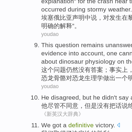
explanation
"
for the
crash
near
t
occurred
during
stormy weather.
埃塞俄比亚
声明中
说
，对
发生
在
明确
的
解释
”。
youdao
This
question
remains
unanswe
evidence
into account,
one
cann
about
dinosaur
physiology
on t
这个
问题
仍然
没有答案
；
事实上
恐龙
骨骼
对
恐龙
生理学
做出
一个
youdao
He
disagreed
,
but
he
didn't
say
他
尽管不同意
，
但是
没有
把话说
《新英汉大辞典》
We
got
a
definitive
victory
.