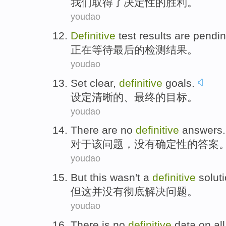
我们
取得
了
决定性
的胜利。
youdao
Definitive
test
results
are pendi
正在
等待
最后
的
检测
结果
。
youdao
Set
clear
,
definitive
goals
.
设定
清晰的
、
最终
的
目标
。
youdao
There
are no
definitive
answers
.
对于
该
问题
，
没有
确定性
的答案
youdao
But
this
wasn
't
a
definitive
solut
但
这
并
没有
彻底
解决问题
。
youdao
There
is no
definitive
data
on al