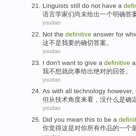
Linguists
still do not have
a
defi
语言学家们
尚未
给出
一个
明确
答
youdao
Not
the
definitive
answer
for
whi
这
不是
我
要
的
确切
答案
。
youdao
I
don't want to
give a
definitive
a
我
不想
就此事
给出
绝对的回答。
youdao
As with all
technology
however
,
但
从
技术
角度来看，
没什么
是
确
youdao
Did
you
mean
this
to
be
a
defini
你
觉得
这
是
对
你
所有
作品
的
一个