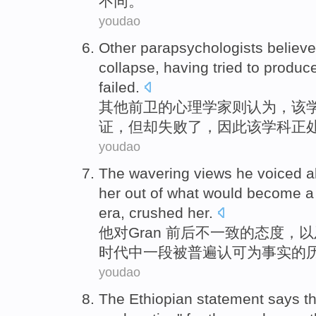
不同。
youdao
Other
parapsychologists
believe
collapse
,
having tried
to
produc
failed
.
其他
前卫
的
心理学家则
认为
，
该
证
，但却失败了，因此该学科正
youdao
The wavering views
he
voiced
a
her
out
of
what
would
become a
era
,
crushed
her
.
他
对
Gran
前后不一致
的
态度，
以
时代中一段被
普遍
认可为事实的
youdao
The Ethiopian
statement
says th