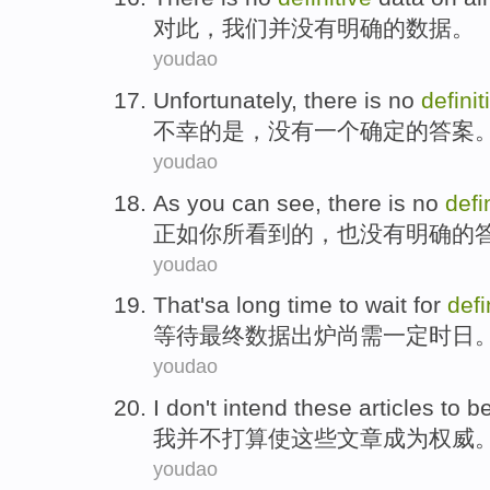
对此
，我们
并
没有
明确
的
数据
。
youdao
Unfortunately
,
there is no
definit
不幸
的是，
没有
一个确定的
答案
youdao
As
you
can
see
,
there is no
defi
正如
你
所
看到
的，
也
没有
明确
的
youdao
That'sa
long time to
wait for
defi
等待
最终数据
出炉
尚需一定时日
youdao
I
don't
intend
these
articles
to b
我
并不
打算使
这些
文章
成为
权威
youdao