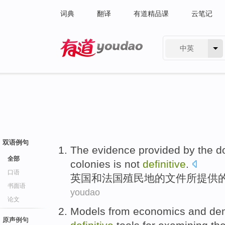
词典
翻译
有道精品课
云笔记
中英
有道 - 网易旗下搜索
双语例句
The
evidence
provided
by
the
d
全部
colonies
is not
definitive
.
口语
英国
和
法国
殖民地
的
文件
所
提供
书面语
youdao
论文
Models
from
economics
and
de
原声例句