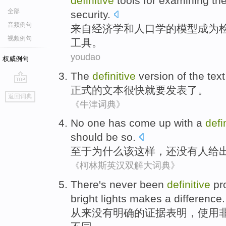
definitive
tools
for examining
th
全部
security
.
音频例句
来自
经济学
和
人口学
的
模型
成为
视频例句
工具
。
youdao
权威例句
The
definitive
version
of the
text
正式
的
文本
很快
就要
发表了
。
go
返回词典
top
《牛津词典》
No
one
has
come up with
a
defi
should be
so
.
至于
为什么
该
这样，
还
没有
人
给
《柯林斯英汉双解大词典》
There
's never
been
definitive
pr
bright
lights
makes
a difference
.
从来
没有
明确
的
证据
表明，
使用