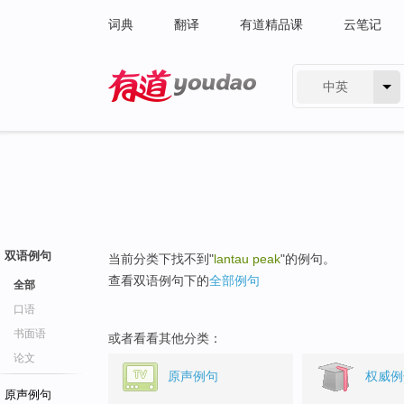
词典
翻译
有道精品课
云笔记
中英
有道 - 网易旗下搜索
双语例句
当前分类下找不到"
lantau peak
"的例句。
查看双语例句下的
全部例句
全部
口语
书面语
或者看看其他分类：
论文
原声例句
权威例
原声例句