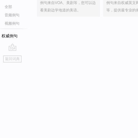
例句来自VOA、美剧等，您可以边
例句来自权威英文
全部
看美剧边学地道的美语。
等，提供最专业的
音频例句
视频例句
权威例句
go
返回词典
top