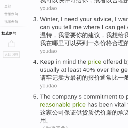
我
可以
快件
寄给
你
，
或者
以
合理
全部
youdao
音频例句
Winter
,
I
need
your
advice
, I
wan
视频例句
can
you
tell
me
where I
can
get
权威例句
温特
，
我
需要
你
的
建议
，我
想
给
我
在
哪里
可以
买
到
一
条
价格
合理
youdao
go
返回词典
top
Keep in mind
the
price
offered
b
usually
at least
40%
over
the ge
请
牢记
卖方
最初
的
报价
通常
比
一
youdao
The company
's
commitment
to p
reasonable
price
has
been
vital
这家
公司保证供货质优
价廉
的
承
用。