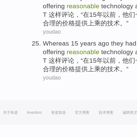
offering
reasonable
technology
T
这样评论，“在
15
年
以前
，
他们
合理
的
价格
提供
上乘
的
技术
。”
youdao
Whereas
15
years
ago
they
ha
offering
reasonable
technology
T
这样评论，“在
15
年
以前
，
他们
合理
的
价格
提供
上乘
的
技术
。”
youdao
关于有道
Investors
有道智选
官方博客
技术博客
诚聘英