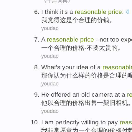
《牛津词典》
I
think
it
's a
reasonable
price
.
我
觉得
这
是个
合理
的
价钱
。
youdao
A
reasonable
price
-
not
too
exp
一个
合理
的
价格
-
不要
太
贵的
。
youdao
What
's
your
idea
of
a
reasonabl
那
你
认为
什么样
的
价格是
合理
的
youdao
He
offered
an
old
camera
at a
r
他
以
合理
的
价格
出售
一
架
旧
相机
youdao
I am
perfectly
willing to
pay
rea
我
非常
愿意
为一
个合理
的
价格
付