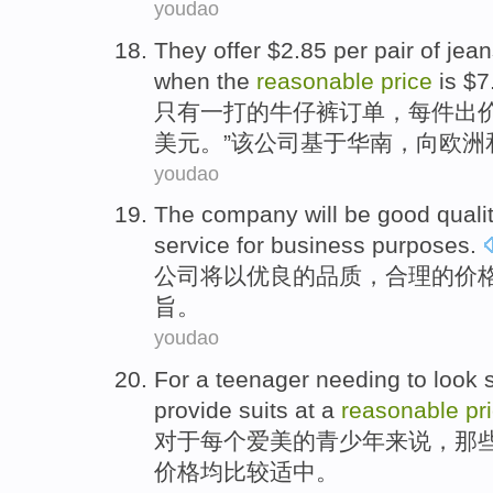
youdao
They
offer
$2.85
per
pair of
jean
when
the
reasonable
price
is $
7
只有
一
打的
牛仔裤
订单，
每
件
出
美元。”
该
公司基于华南，向欧洲
youdao
The company
will be
good
quali
service
for
business
purposes
.
公司
将
以
优良
的
品质
，
合理
的
价
旨
。
youdao
For
a
teenager
needing to
look s
provide
suits
at
a
reasonable
pr
对于
每个爱美的
青少年
来说
，那
价格均
比较
适中。