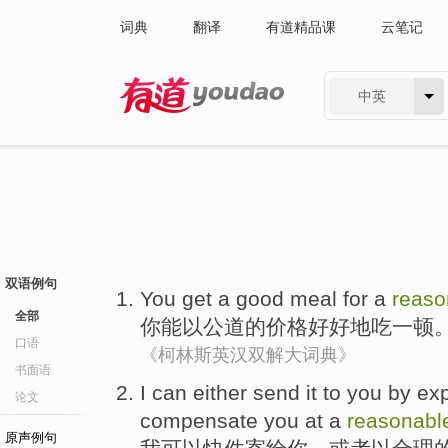
词典
翻译
有道精品课
云笔记
中英
有道 - 网易旗下搜索
双语例句
You
get
a good
meal
for a
reaso
全部
你
能
以
公道
的价格
好好
地吃
一顿
口语
《柯林斯英汉双解大词典》
书面语
I
can
either
send
it to
you
by
ex
论文
compensate
you
at
a
reasonabl
原声例句