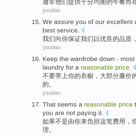
通常
他们
提供
十分均衡的
午餐而
youdao
We
assure
you
of
our
excellent
best
service
.
我们
向
你
保证
我们
以优良
的
品质
youdao
Keep
the
wardrobe down
-
most
laundry
for
a
reasonable
price
.
不要带上
你
的
衣橱
，
大部分
廉价
的。
youdao
That
seems a
reasonable
price
you
are not
paying it.
如果
不是由
你
来
负担这笔费用
，
理。