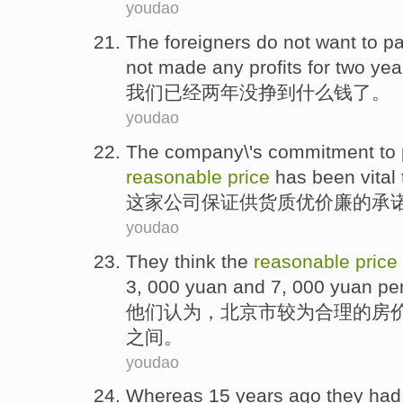
youdao
The foreigners do
not
want
to
p
not made
any
profits
for
two
yea
我们
已经
两
年
没
挣
到
什么
钱
了。
youdao
The company
\'s
commitment
to 
reasonable
price
has
been
vital
这家
公司
保证供货质优
价廉
的承
youdao
They
think
the
reasonable
price
3, 000
yuan
and 7, 000 yuan
pe
他们
认为
，
北京市
较为合理
的
房
之间
。
youdao
Whereas
15
years
ago
they
ha